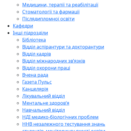
Медицини, терапії та реабілітації
Стоматології та фармації
Післядипломної освіти
Кафедри
Інші підрозділи
Бібліотека
Відділ аспірантури та докторантури
Відділ кадрів
Відділ міжнародних зв’язків
Відділ охорони праці
Вчена рада
Газета Пульс
Канцелярія
Лікувальний відділ
Ментальне здоров’я
Навчальний відділ
НДІ медико-біологічних проблем
ННВ незалежного тестування знань
студентів, моніторингу якості освіти