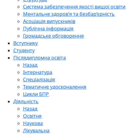
Система забезпечення якості вищої освіти
Ментальне здоров’я та безбар’єрність
Асоціація випускників
Публічна інформація
Громадське обговорення
Вступнику
Студенту
Післядипломна освіта
Назад
Інтернатура
Спеціалізація
Тематичне удосконалення
Цикли БПР
Діяльність
Назад
Освітня
Наукова
Лікувальна