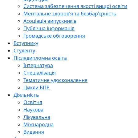
Система забезпечення якості вищої освіти
Ментальне здоров’я та безбар’єрність
Асоціація випускників
Публічна інформація
Громадське обговорення
Вступнику
Студенту
Післядипломна освіта
Інтернатура
Спеціалізація
Тематичне удосконалення
Цикли БПР
Діяльність
Освітня
Наукова
Лікувальна
Міжнародна
Видання