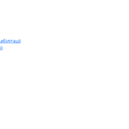
абілітації
ії