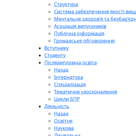
Структура
Система забезпечення якості вищо
Ментальне здоров’я та безбар’єрн
Асоціація випускників
Публічна інформація
Громадське обговорення
Вступнику
Студенту
Післядипломна освіта
Назад
Інтернатура
Спеціалізація
Тематичне удосконалення
Цикли БПР
Діяльність
Назад
Освітня
Наукова
Лікувальна