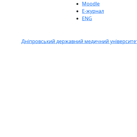
Moodle
Е-журнал
ENG
Дніпровський державний медичний університе