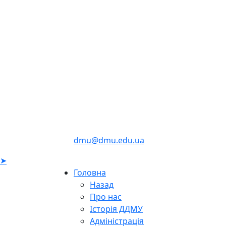
dmu@dmu.edu.ua
➤
Головна
Назад
Про нас
Історія ДДМУ
Адміністрація