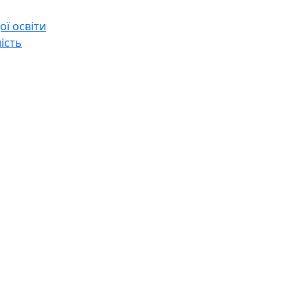
ї освіти
ість