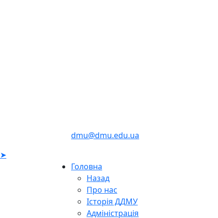
dmu@dmu.edu.ua
➤
Головна
Назад
Про нас
Історія ДДМУ
Адміністрація