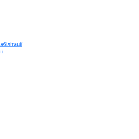
абілітації
ії