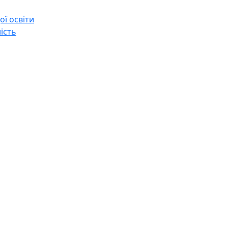
ї освіти
ість