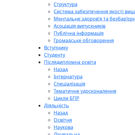
Структура
Система забезпечення якості вищо
Ментальне здоров’я та безбар’єрн
Асоціація випускників
Публічна інформація
Громадське обговорення
Вступнику
Студенту
Післядипломна освіта
Назад
Інтернатура
Спеціалізація
Тематичне удосконалення
Цикли БПР
Діяльність
Назад
Освітня
Наукова
Лікувальна