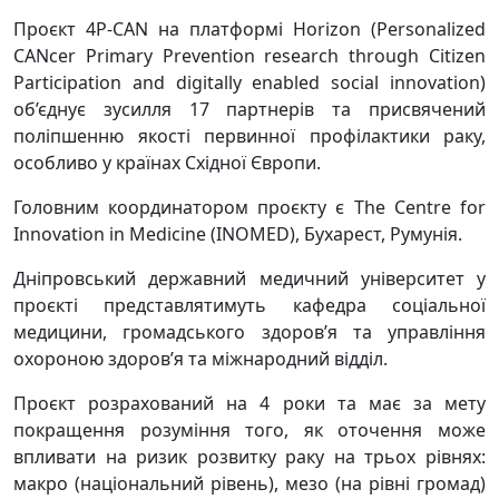
Проєкт 4P-CAN на платформі Horizon (Personalized
CANcer Primary Prevention research through Citizen
Participation and digitally enabled social innovation)
об’єднує зусилля 17 партнерів та присвячений
поліпшенню якості первинної профілактики раку,
особливо у країнах Східної Європи.
Головним координатором проєкту є The Centre for
Innovation in Medicine (INOMED), Бухарест, Румунія.
Дніпровський державний медичний університет у
проєкті представлятимуть кафедра соціальної
медицини, громадського здоров’я та управління
охороною здоров’я та міжнародний відділ.
Проєкт розрахований на 4 роки та має за мету
покращення розуміння того, як оточення може
впливати на ризик розвитку раку на трьох рівнях:
макро (національний рівень), мезо (на рівні громад)