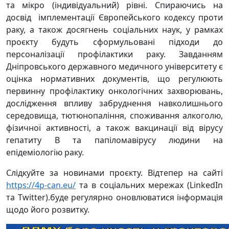
та мікро (індивідуальний) рівні. Спираючись на
досвід імплементації Європейського кодексу проти
раку, а також досягнень соціальних наук, у рамках
проєкту будуть сформульовані підходи до
персоналізації профілактики раку. Завданням
Дніпровського державного медичного університету є
оцінка нормативних документів, що регулюють
первинну профілактику онкологічних захворювань,
дослідження впливу забруднення навколишнього
середовища, тютюнопаління, споживання алкоголю,
фізичної активності, а також вакцинації від вірусу
гепатиту В та папіломавірусу людини на
епідеміологію раку.
Слідкуйте за новинами проєкту. Відтепер на сайті
https://4p-can.eu/
та в соціальних мережах (LinkedIn
та Twitter).буде регулярно оновлюватися інформація
щодо його розвитку.