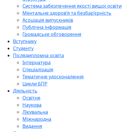
Система забезпечення якості вищої освіти
Ментальне здоров’я та безбар’єрність
Асоціація випускників
Публічна інформація
Громадське обговорення
Вступнику
Студенту
Післядипломна освіта
Інтернатура
Спеціалізація
Тематичне удосконалення
Цикли БПР
Діяльність
Освітня
Наукова
Лікувальна
Міжнародна
Видання