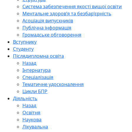
Система забезпечення якості вищої освіти
Ментальне здоров’я та безбар’єрність
Асоціація випускників
Публічна інформація
Громадське обговорення
Вступнику
Студенту
Післядипломна освіта
Назад
Інтернатура
Спеціалізація
Тематичне удосконалення
Цикли БПР
Діяльність
Назад
Освітня
Наукова
Лікувальна