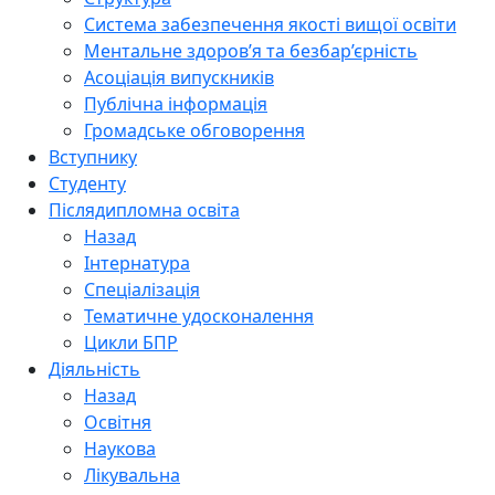
Система забезпечення якості вищої освіти
Ментальне здоров’я та безбар’єрність
Асоціація випускників
Публічна інформація
Громадське обговорення
Вступнику
Студенту
Післядипломна освіта
Назад
Інтернатура
Спеціалізація
Тематичне удосконалення
Цикли БПР
Діяльність
Назад
Освітня
Наукова
Лікувальна