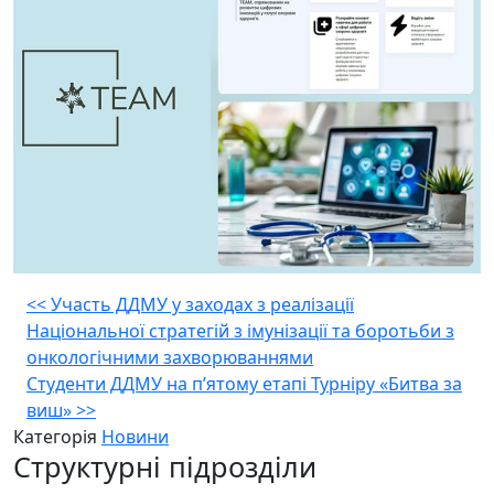
Навігація
<<
Участь ДДМУ у заходах з реалізації
Національної стратегій з імунізації та боротьби з
записів
онкологічними захворюваннями
Студенти ДДМУ на п’ятому етапі Турніру «Битва за
виш»
>>
Категорія
Новини
Структурні підрозділи