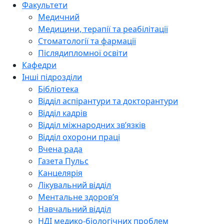
Факультети
Медичний
Медицини, терапії та реабілітації
Стоматології та фармації
Післядипломної освіти
Кафедри
Інші підрозділи
Бібліотека
Відділ аспірантури та докторантури
Відділ кадрів
Відділ міжнародних зв’язків
Відділ охорони праці
Вчена рада
Газета Пульс
Канцелярія
Лікувальний відділ
Ментальне здоров’я
Навчальний відділ
НДІ медико-біологічних проблем