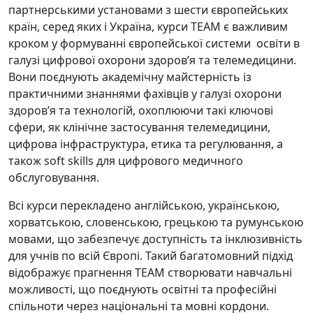
партнерськими установами з шести європейських
країн, серед яких і Україна, курси TEAM є важливим
кроком у формуванні європейської системи освіти в
галузі цифрової охорони здоров’я та телемедицини.
Вони поєднують академічну майстерність із
практичними знаннями фахівців у галузі охорони
здоров’я та технологій, охоплюючи такі ключові
сфери, як клінічне застосування телемедицини,
цифрова інфраструктура, етика та регулювання, а
також soft skills для цифрового медичного
обслуговування.
Всі курси перекладено англійською, українською,
хорватською, словенською, грецькою та румунською
мовами, що забезпечує доступність та інклюзивність
для учнів по всій Європі. Такий багатомовний підхід
відображує прагнення TEAM створювати навчальні
можливості, що поєднують освітні та професійні
спільноти через національні та мовні кордони.