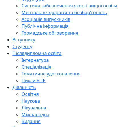
Система забезпечення якості вищої освіти
Ментальне здоров’я та безбар’єрність
Асоціація випускників
Публічна інформація
Громадське обговорення
Вступнику
Студенту
Післядипломна освіта
Інтернатура
Спеціалізація
Тематичне удосконалення
Цикли БПР
Діяльність
Освітня
Наукова
Лікувальна
Міжнародна
Видання