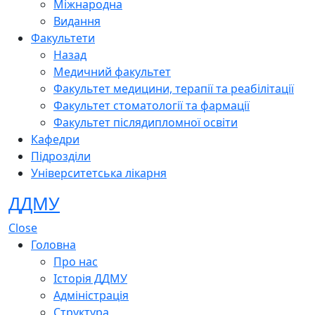
Міжнародна
Видання
Факультети
Назад
Медичний факультет
Факультет медицини, терапії та реабілітації
Факультет стоматології та фармації
Факультет післядипломної освіти
Кафедри
Підрозділи
Університетська лікарня
ДДМУ
Close
Головна
Про нас
Історія ДДМУ
Адміністрація
Структура