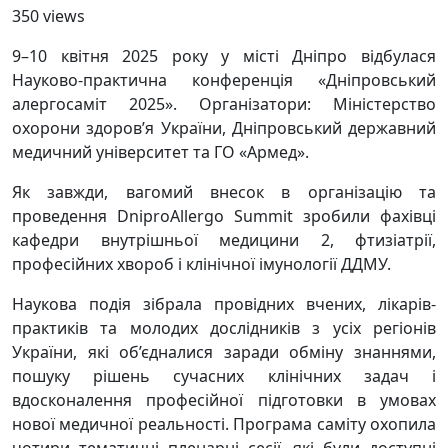
350 views
9–10 квітня 2025 року у місті Дніпро відбулася
Науково-практична конференція «Дніпровський
алергосаміт 2025». Організатори: Міністерство
охорони здоров’я України, Дніпровський державний
медичний університет та ГО «Армед».
Як завжди, вагомий внесок в організацію та
проведення DniproAllergo Summit зробили фахівці
кафедри внутрішньої медицини 2, фтизіатрії,
професійних хвороб і клінічної імунології ДДМУ.
Наукова подія зібрала провідних вчених, лікарів-
практиків та молодих дослідників з усіх регіонів
України, які об’єдналися заради обміну знаннями,
пошуку рішень сучасних клінічних задач і
вдосконалення професійної підготовки в умовах
нової медичної реальності. Програма саміту охопила
чотири тематичні пленарні сесії, які були доступні