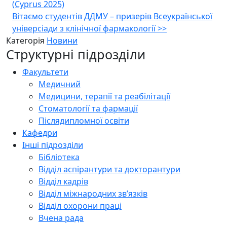
(Cyprus 2025)
Вітаємо студентів ДДМУ – призерів Всеукраїнської
універсіади з клінічної фармакології
>>
Категорія
Новини
Структурні підрозділи
Факультети
Медичний
Медицини, терапії та реабілітації
Стоматології та фармації
Післядипломної освіти
Кафедри
Інші підрозділи
Бібліотека
Відділ аспірантури та докторантури
Відділ кадрів
Відділ міжнародних зв’язків
Відділ охорони праці
Вчена рада