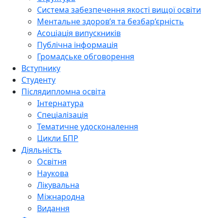
Система забезпечення якості вищої освіти
Ментальне здоров’я та безбар’єрність
Асоціація випускників
Публічна інформація
Громадське обговорення
Вступнику
Студенту
Післядипломна освіта
Інтернатура
Спеціалізація
Тематичне удосконалення
Цикли БПР
Діяльність
Освітня
Наукова
Лікувальна
Міжнародна
Видання