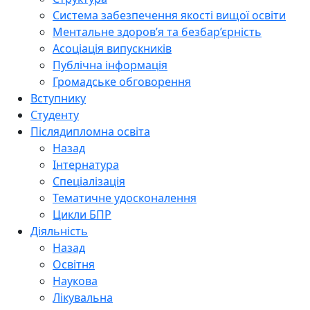
Система забезпечення якості вищої освіти
Ментальне здоров’я та безбар’єрність
Асоціація випускників
Публічна інформація
Громадське обговорення
Вступнику
Студенту
Післядипломна освіта
Назад
Інтернатура
Спеціалізація
Тематичне удосконалення
Цикли БПР
Діяльність
Назад
Освітня
Наукова
Лікувальна