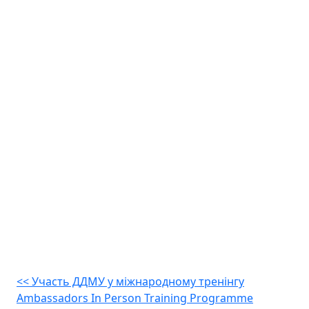
Навігація
<<
Участь ДДМУ у міжнародному тренінгу
Ambassadors In Person Training Programme
записів