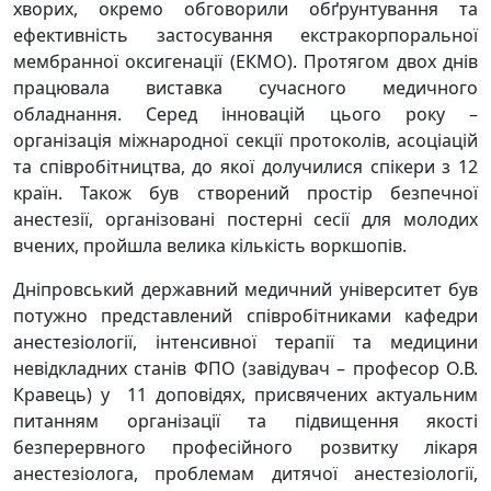
хворих, окремо обговорили обґрунтування та
ефективність застосування екстракорпоральної
мембранної оксигенації (ЕКМО). Протягом двох днів
працювала виставка сучасного медичного
обладнання. Серед інновацій цього року –
організація міжнародної секції протоколів, асоціацій
та співробітництва, до якої долучилися спікери з 12
країн. Також був створений простір безпечної
анестезії, організовані постерні сесії для молодих
вчених, пройшла велика кількість воркшопів.
Дніпровський державний медичний університет був
потужно представлений співробітниками кафедри
анестезіології, інтенсивної терапії та медицини
невідкладних станів ФПО (завідувач – професор О.В.
Кравець) у 11 доповідях, присвячених актуальним
питанням організації та підвищення якості
безперервного професійного розвитку лікаря
анестезіолога, проблемам дитячої анестезіології,