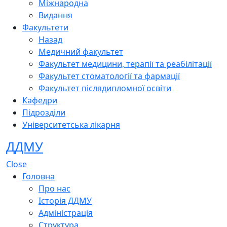
Міжнародна
Видання
Факультети
Назад
Медичний факультет
Факультет медицини, терапії та реабілітації
Факультет стоматології та фармації
Факультет післядипломної освіти
Кафедри
Підрозділи
Університетська лікарня
ДДМУ
Close
Головна
Про нас
Історія ДДМУ
Адміністрація
Структура