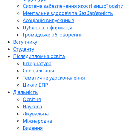
Система забезпечення якості вищої освіти
Ментальне здоров’я та безбар’єрність
Асоціація випускників
Публічна інформація
Громадське обговорення
Вступнику
Студенту
Післядипломна освіта
Інтернатура
Спеціалізація
Тематичне удосконалення
Цикли БПР
Діяльність
Освітня
Наукова
Лікувальна
Міжнародна
Видання