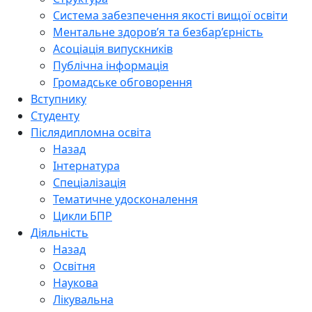
Система забезпечення якості вищої освіти
Ментальне здоров’я та безбар’єрність
Асоціація випускників
Публічна інформація
Громадське обговорення
Вступнику
Студенту
Післядипломна освіта
Назад
Інтернатура
Спеціалізація
Тематичне удосконалення
Цикли БПР
Діяльність
Назад
Освітня
Наукова
Лікувальна