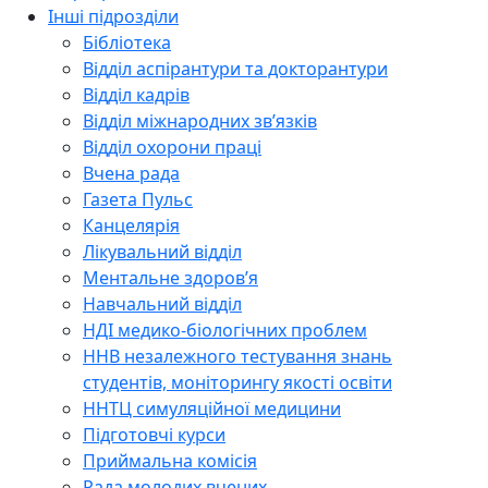
Інші підрозділи
Бібліотека
Відділ аспірантури та докторантури
Відділ кадрів
Відділ міжнародних зв’язків
Відділ охорони праці
Вчена рада
Газета Пульс
Канцелярія
Лікувальний відділ
Ментальне здоров’я
Навчальний відділ
НДІ медико-біологічних проблем
ННВ незалежного тестування знань
студентів, моніторингу якості освіти
ННТЦ симуляційної медицини
Підготовчі курси
Приймальна комісія
Рада молодих вчених