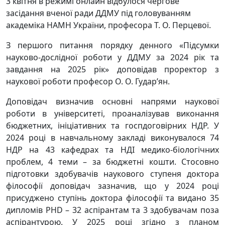
3 квітня в режимі онлайн відбулося чергове
засідання вченої ради ДДМУ під головуванням
академіка НАМН України, професора Т. О. Перцевої.
З першого питання порядку денного «Підсумки
науково-дослідної роботи у ДДМУ за 2024 рік та
завдання на 2025 рік» доповідав проректор з
наукової роботи професор О. О. Гудар’ян.
Доповідач визначив основні напрями наукової
роботи в університеті, проаналізував виконання
бюджетних, ініціативних та госпдоговірних НДР. У
2024 році в навчальному закладі виконувалося 74
НДР на 43 кафедрах та НДІ медико-біологічних
проблем, 4 теми – за бюджетні кошти. Стосовно
підготовки здобувачів наукового ступеня доктора
філософії доповідач зазначив, що у 2024 році
присуджено ступінь доктора філософії та видано 35
дипломів PHD – 32 аспірантам та 3 здобувачам поза
аспірантурою. У 2025 році згідно з планом