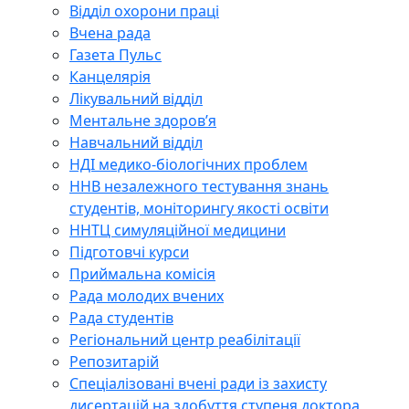
Відділ охорони праці
Вчена рада
Газета Пульс
Канцелярія
Лікувальний відділ
Ментальне здоров’я
Навчальний відділ
НДІ медико-біологічних проблем
ННВ незалежного тестування знань
студентів, моніторингу якості освіти
ННТЦ симуляційної медицини
Підготовчі курси
Приймальна комісія
Рада молодих вчених
Рада студентів
Регіональний центр реабілітації
Репозитарій
Спеціалізовані вчені ради із захисту
дисертацій на здобуття ступеня доктора