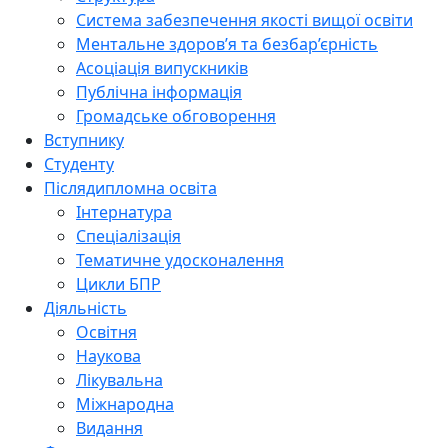
Система забезпечення якості вищої освіти
Ментальне здоров’я та безбар’єрність
Асоціація випускників
Публічна інформація
Громадське обговорення
Вступнику
Студенту
Післядипломна освіта
Інтернатура
Спеціалізація
Тематичне удосконалення
Цикли БПР
Діяльність
Освітня
Наукова
Лікувальна
Міжнародна
Видання