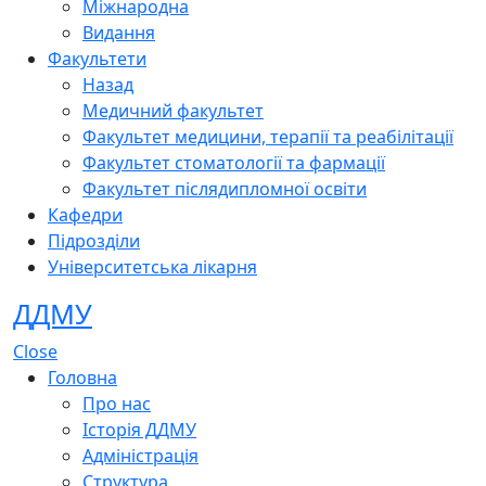
Міжнародна
Видання
Факультети
Назад
Медичний факультет
Факультет медицини, терапії та реабілітації
Факультет стоматології та фармації
Факультет післядипломної освіти
Кафедри
Підрозділи
Університетська лікарня
ДДМУ
Close
Головна
Про нас
Історія ДДМУ
Адміністрація
Структура