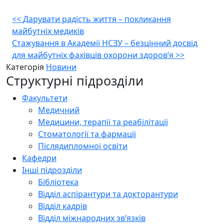
Навігація
<<
Дарувати радість життя – покликання
майбутніх медиків
записів
Стажування в Академії НСЗУ – безцінний досвід
для майбутніх фахівців охорони здоров’я
>>
Категорія
Новини
Структурні підрозділи
Факультети
Медичний
Медицини, терапії та реабілітації
Стоматології та фармації
Післядипломної освіти
Кафедри
Інші підрозділи
Бібліотека
Відділ аспірантури та докторантури
Відділ кадрів
Відділ міжнародних зв’язків