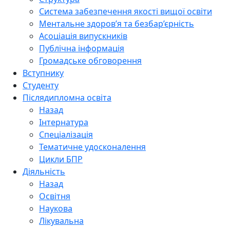
Система забезпечення якості вищої освіти
Ментальне здоров’я та безбар’єрність
Асоціація випускників
Публічна інформація
Громадське обговорення
Вступнику
Студенту
Післядипломна освіта
Назад
Інтернатура
Спеціалізація
Тематичне удосконалення
Цикли БПР
Діяльність
Назад
Освітня
Наукова
Лікувальна