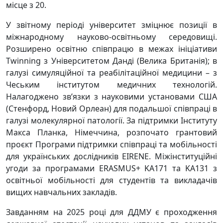
місце з 20.
У звітному періоді університет зміцнює позиції в
міжнародному науково-освітньому середовищі.
Розширено освітню співпрацю в межах ініціативи
Twinning з Університетом Данді (Велика Британія); в
галузі симуляційної та реабілітаційної медицини – з
Чеським інститутом медичних технологій.
Налагоджено зв’язки з науковими установами США
(Стенфорд, Новий Орлеан) для подальшої співпраці в
галузі молекулярної патології. За підтримки Інституту
Макса Планка, Німеччина, розпочато грантовий
проєкт Програми підтримки співпраці та мобільності
для українських дослідників EIRENE. Міжінституційні
угоди за програмами ERASMUS+ KA171 та KA131 з
освітньої мобільності для студентів та викладачів
вищих навчальних закладів.
Завданням на 2025 році для ДДМУ є проходження