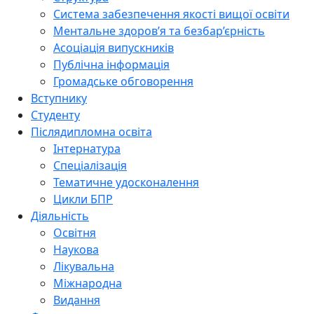
Система забезпечення якості вищої освіти
Ментальне здоров’я та безбар’єрність
Асоціація випускників
Публічна інформація
Громадське обговорення
Вступнику
Студенту
Післядипломна освіта
Інтернатура
Спеціалізація
Тематичне удосконалення
Цикли БПР
Діяльність
Освітня
Наукова
Лікувальна
Міжнародна
Видання