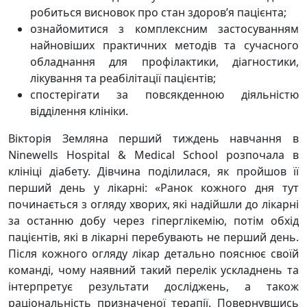
робиться висновок про стан здоров’я пацієнта;
ознайомитися з комплексним застосуванням
найновіших практичних методів та сучасного
обладнання для профілактики, діагностики,
лікування та реабілітації пацієнтів;
спостерігати за повсякденною діяльністю
відділення клініки.
Вікторія Земляна перший тиждень навчання в
Ninewells Hospital & Medical School розпочала в
клініці діабету. Дівчина поділилася, як пройшов її
перший день у лікарні: «Ранок кожного дня тут
починається з огляду хворих, які надійшли до лікарні
за останню добу через гіперглікемію, потім обхід
пацієнтів, які в лікарні перебувають не перший день.
Після кожного огляду лікар детально пояснює своїй
команді, чому наявний такий перелік ускладнень та
інтерпретує результати досліджень, а також
раціональність призначеної терапії. Повернувшись