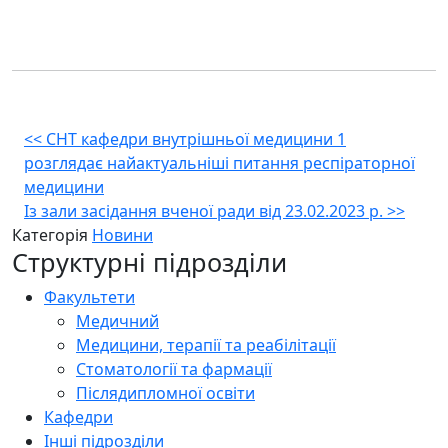
Навігація
<<
СНТ кафедри внутрішньої медицини 1
розглядає найактуальніші питання респіраторної
записів
медицини
Із зали засідання вченої ради від 23.02.2023 р.
>>
Категорія
Новини
Структурні підрозділи
Факультети
Медичний
Медицини, терапії та реабілітації
Стоматології та фармації
Післядипломної освіти
Кафедри
Інші підрозділи