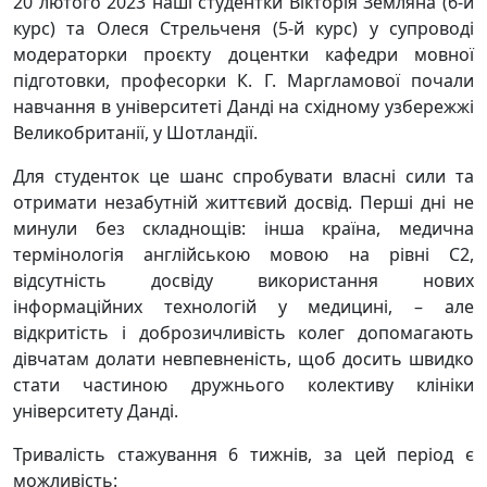
20 лютого 2023 наші студентки Вікторія Земляна (6-й
курс) та Олеся Стрельченя (5-й курс) у супроводі
модераторки проєкту доцентки кафедри мовної
підготовки, професорки К. Г. Маргламової почали
навчання в університеті Данді на східному узбережжі
Великобританії, у Шотландії.
Для студенток це шанс спробувати власні сили та
отримати незабутній життєвий досвід. Перші дні не
минули без складнощів: інша країна, медична
термінологія англійською мовою на рівні С2,
відсутність досвіду використання нових
інформаційних технологій у медицині, – але
відкритість і доброзичливість колег допомагають
дівчатам долати невпевненість, щоб досить швидко
стати частиною дружнього колективу клініки
університету Данді.
Тривалість стажування 6 тижнів, за цей період є
можливість: