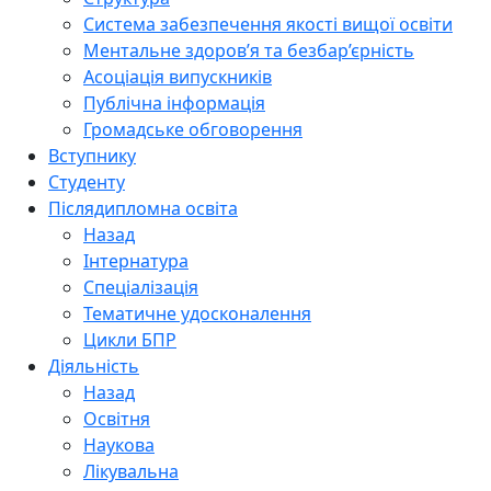
Система забезпечення якості вищої освіти
Ментальне здоров’я та безбар’єрність
Асоціація випускників
Публічна інформація
Громадське обговорення
Вступнику
Студенту
Післядипломна освіта
Назад
Інтернатура
Спеціалізація
Тематичне удосконалення
Цикли БПР
Діяльність
Назад
Освітня
Наукова
Лікувальна