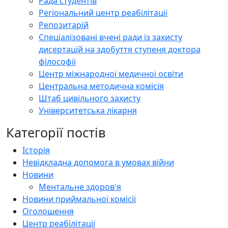
Рада студентів
Регіональний центр реабілітації
Репозитарій
Спеціалізовані вчені ради із захисту
дисертацій на здобуття ступеня доктора
філософії
Центр міжнародної медичної освіти
Центральна методична комісія
Штаб цивільного захисту
Університетська лікарня
Категорії постів
Історія
Невідкладна допомога в умовах війни
Новини
Ментальне здоров'я
Новини приймальної комісії
Оголошення
Центр реабілітації