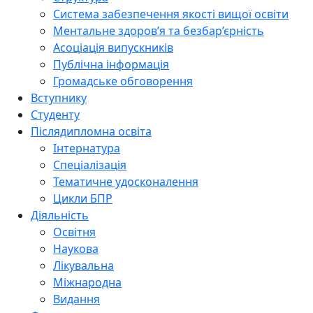
Система забезпечення якості вищої освіти
Ментальне здоров’я та безбар’єрність
Асоціація випускників
Публічна інформація
Громадське обговорення
Вступнику
Студенту
Післядипломна освіта
Інтернатура
Спеціалізація
Тематичне удосконалення
Цикли БПР
Діяльність
Освітня
Наукова
Лікувальна
Міжнародна
Видання