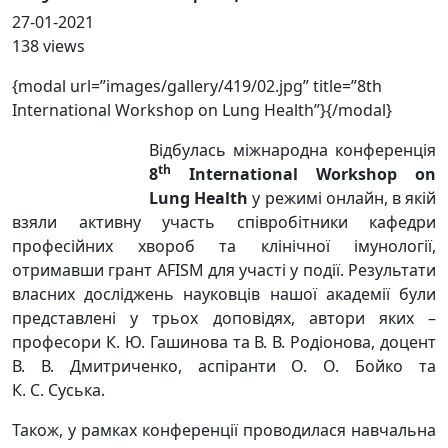
27-01-2021
138 views
{modal url=”images/gallery/419/02.jpg” title=”8th
International Workshop on Lung Health”}
{/modal}
Відбулась міжнародна конференція
th
8
International Workshop on
Lung Health
у режимі онлайн, в якій
взяли активну участь співробітники кафедри
професійних хвороб та клінічної імунології,
отримавши грант AFISM для участі у події. Результати
власних досліджень науковців нашої академії були
представлені у трьох доповідях, автори яких –
професори К. Ю. Гашинова та В. В. Родіонова, доцент
В. В. Дмитриченко, аспіранти О. О. Бойко та
К. С. Суська.
Також, у рамках конференції проводилася навчальна