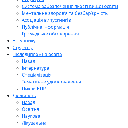
Система забезпечення якості вищої освіти
Ментальне здоров’я та безбар’єрність
Асоціація випускників
Публічна інформація
Громадське обговорення
Вступнику
Студенту
Післядипломна освіта
Назад
Інтернатура
Спеціалізація
Тематичне удосконалення
Цикли БПР
Діяльність
Назад
Освітня
Наукова
Лікувальна