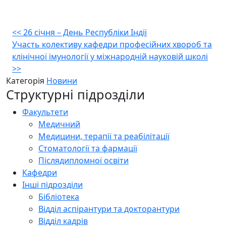
Навігація
<<
26 січня – День Республіки Індії
Участь колективу кафедри професійних хвороб та
записів
клінічної імунології у міжнародній науковій школі
>>
Категорія
Новини
Структурні підрозділи
Факультети
Медичний
Медицини, терапії та реабілітації
Стоматології та фармації
Післядипломної освіти
Кафедри
Інші підрозділи
Бібліотека
Відділ аспірантури та докторантури
Відділ кадрів