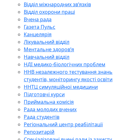
Відділ міжнародних зв’язків
Відділ охорони праці
Вчена рада
Газета Пульс
Канцелярія
Лікувальний відділ
Ментальне здоров’я
Навчальний відділ
НДІ медико-біологічних проблем
ННВ незалежного тестування знань
студентів, моніторингу якості освіти
ННТЦ симуляційної медицини
Підготовчі курси
Приймальна комісія
Рада молодих вчених
Рада студентів
Регіональний центр реабілітації
Репозитарій
Спеціалізовані вчені ради із захисту