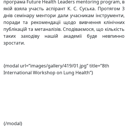
програма Future Health Leaders mentoring program, в
якій взяла участь аспірант К. С. Суська. Протягом 3
днів семінару ментори дали учасникам інструменти,
поради та рекомендації щодо вивчення клінічних
публікацій та метаналізів. Сподіваємося, що кількість
таких заходіву нашій академії буде невпинно
зростати.
{modal url=”images/gallery/419/01.jpg” title=”8th
International Workshop on Lung Health”}
{/modal}