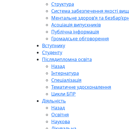
Структура
Система забезпечення якості вищо
Ментальне здоров’я та безбар’єрн
Асоціація випускників
Публічна інформація
Громадське обговорення
Вступнику
Студенту
Післядипломна освіта
Назад
Інтернатура
Спеціалізація
Тематичне удосконалення
Цикли БПР
Діяльність
Назад
Освітня
Наукова
Лікувальна