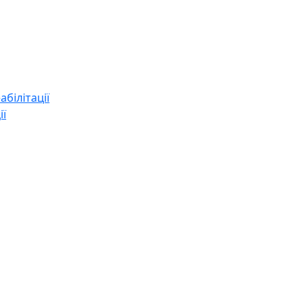
абілітації
ії