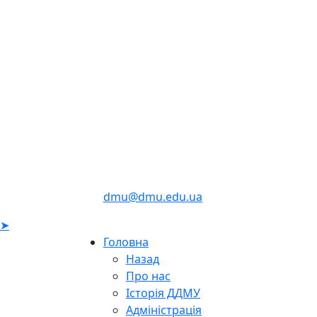
dmu@dmu.edu.ua
➤
Головна
Назад
Про нас
Історія ДДМУ
Адміністрація