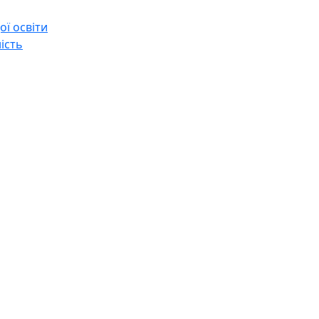
ї освіти
ість