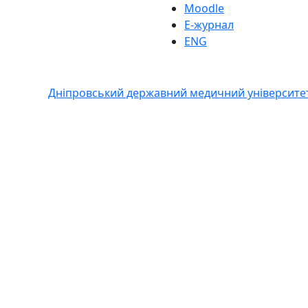
Moodle
Е-журнал
ENG
Дніпровський державний медичний університе