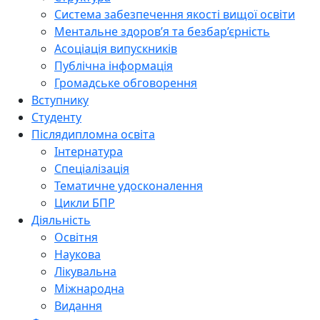
Система забезпечення якості вищої освіти
Ментальне здоров’я та безбар’єрність
Асоціація випускників
Публічна інформація
Громадське обговорення
Вступнику
Студенту
Післядипломна освіта
Інтернатура
Спеціалізація
Тематичне удосконалення
Цикли БПР
Діяльність
Освітня
Наукова
Лікувальна
Міжнародна
Видання