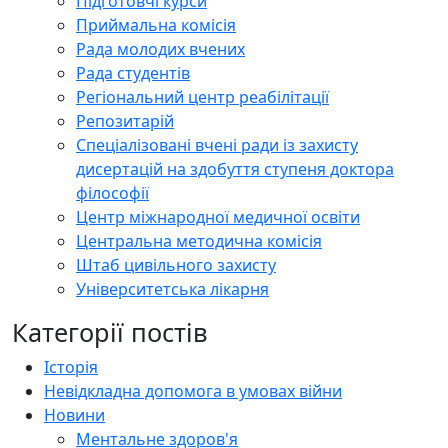
Підготовчі курси
Приймальна комісія
Рада молодих вчених
Рада студентів
Регіональний центр реабілітації
Репозитарій
Спеціалізовані вчені ради із захисту
дисертацій на здобуття ступеня доктора
філософії
Центр міжнародної медичної освіти
Центральна методична комісія
Штаб цивільного захисту
Університетська лікарня
Категорії постів
Історія
Невідкладна допомога в умовах війни
Новини
Ментальне здоров'я