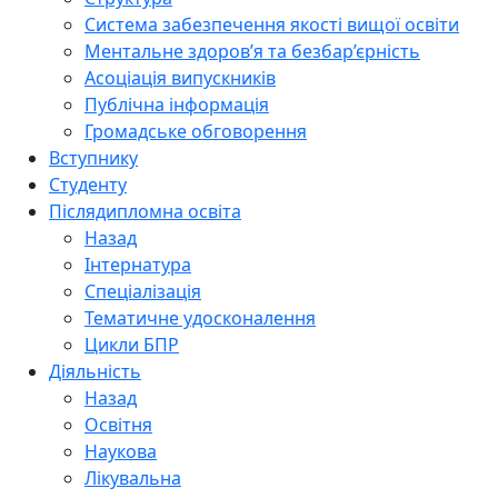
Система забезпечення якості вищої освіти
Ментальне здоров’я та безбар’єрність
Асоціація випускників
Публічна інформація
Громадське обговорення
Вступнику
Студенту
Післядипломна освіта
Назад
Інтернатура
Спеціалізація
Тематичне удосконалення
Цикли БПР
Діяльність
Назад
Освітня
Наукова
Лікувальна