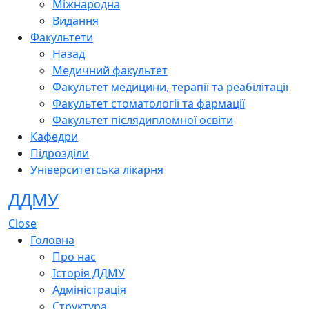
Міжнародна
Видання
Факультети
Назад
Медичний факультет
Факультет медицини, терапії та реабілітації
Факультет стоматології та фармації
Факультет післядипломної освіти
Кафедри
Підрозділи
Університетська лікарня
ДДМУ
Close
Головна
Про нас
Історія ДДМУ
Адміністрація
Структура