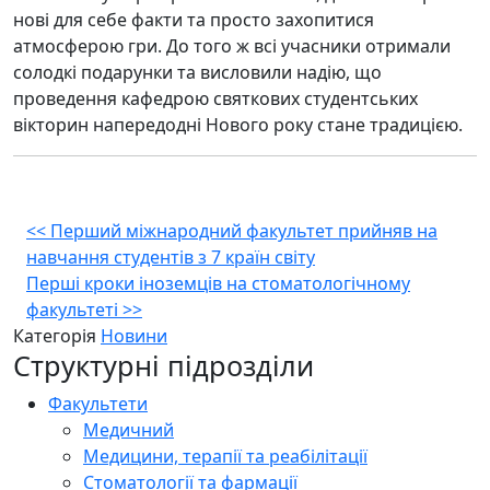
нові для себе факти та просто захопитися
атмосферою гри. До того ж всі учасники отримали
солодкі подарунки та висловили надію, що
проведення кафедрою святкових студентських
вікторин напередодні Нового року стане традицією.
Навігація
<<
Перший міжнародний факультет прийняв на
навчання студентів з 7 країн світу
записів
Перші кроки іноземців на стоматологічному
факультеті
>>
Категорія
Новини
Структурні підрозділи
Факультети
Медичний
Медицини, терапії та реабілітації
Стоматології та фармації