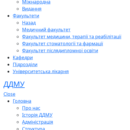
Міжнародна
Видання
Факультети
Назад
Медичний факультет
Факультет медицини, терапії та реабілітації
Факультет стоматології та фармації
Факультет післядипломної освіти
Кафедри
Підрозділи
Університетська лікарня
ДДМУ
Close
Головна
Про нас
Історія ДДМУ
Адміністрація
Структура