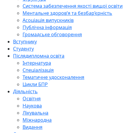
Система забезпечення якості вищої освіти
Ментальне здоров’я та безбар’єрність
Асоціація випускників
Публічна інформація
Громадське обговорення
Вступнику
Студенту
Післядипломна освіта
Інтернатура
Спеціалізація
Тематичне удосконалення
Цикли БПР
Діяльність
Освітня
Наукова
Лікувальна
Міжнародна
Видання