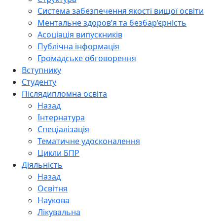
Система забезпечення якості вищої освіти
Ментальне здоров’я та безбар’єрність
Асоціація випускників
Публічна інформація
Громадське обговорення
Вступнику
Студенту
Післядипломна освіта
Назад
Інтернатура
Спеціалізація
Тематичне удосконалення
Цикли БПР
Діяльність
Назад
Освітня
Наукова
Лікувальна