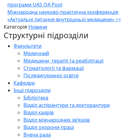
програми UAS QA Pool
записів
Міжнародна науково-практична конференція
«Актуальні питання внутрішньої медицини»
>>
Категорія
Новини
Структурні підрозділи
Факультети
Медичний
Медицини, терапії та реабілітації
Стоматології та фармації
Післядипломної освіти
Кафедри
Інші підрозділи
Бібліотека
Відділ аспірантури та докторантури
Відділ кадрів
Відділ міжнародних зв’язків
Відділ охорони праці
Вчена рада