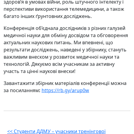
здоров’я в умовах війни, роль штучного інтелекту і
перспективи використання телемедицини, а також
багато інших ґрунтовних досліджень.
Конференція об’єднала дослідників з різних галузей
медичної науки для обміну досвідом та обговорення
актуальних наукових питань. Ми впевнені, що
результати досліджень, наведені у збірнику, стануть
важливим внеском у розвиток медичної науки та
технологій. Дякуємо всім учасникам за активну
участь та цінні наукові внески!
Завантажити збірник матеріалів конференції можна
за посиланням
:
https://rb.gy/arup0w
Навігація
<<
Студенти ДДМУ – учасники тренінгової