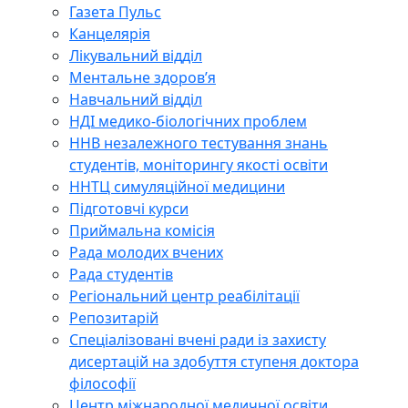
Газета Пульс
Канцелярія
Лікувальний відділ
Ментальне здоров’я
Навчальний відділ
НДІ медико-біологічних проблем
ННВ незалежного тестування знань
студентів, моніторингу якості освіти
ННТЦ симуляційної медицини
Підготовчі курси
Приймальна комісія
Рада молодих вчених
Рада студентів
Регіональний центр реабілітації
Репозитарій
Спеціалізовані вчені ради із захисту
дисертацій на здобуття ступеня доктора
філософії
Центр міжнародної медичної освіти