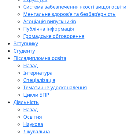
Система забезпечення якості вищої освіти
Ментальне здоров’я та безбар’єрність
Асоціація випускників
Публічна інформація
Громадське обговорення
Вступнику
Студенту
Післядипломна освіта
Назад
Інтернатура
Спеціалізація
Тематичне удосконалення
Цикли БПР
Діяльність
Назад
Освітня
Наукова
Лікувальна