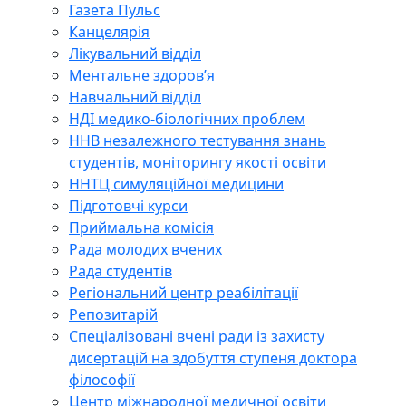
Газета Пульс
Канцелярія
Лікувальний відділ
Ментальне здоров’я
Навчальний відділ
НДІ медико-біологічних проблем
ННВ незалежного тестування знань
студентів, моніторингу якості освіти
ННТЦ симуляційної медицини
Підготовчі курси
Приймальна комісія
Рада молодих вчених
Рада студентів
Регіональний центр реабілітації
Репозитарій
Спеціалізовані вчені ради із захисту
дисертацій на здобуття ступеня доктора
філософії
Центр міжнародної медичної освіти