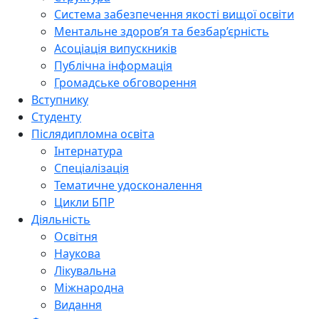
Система забезпечення якості вищої освіти
Ментальне здоров’я та безбар’єрність
Асоціація випускників
Публічна інформація
Громадське обговорення
Вступнику
Студенту
Післядипломна освіта
Інтернатура
Спеціалізація
Тематичне удосконалення
Цикли БПР
Діяльність
Освітня
Наукова
Лікувальна
Міжнародна
Видання