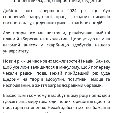
Шановні викладачі, співробітники, студенти!
Добігає свого завершення 2024 рік, що був
сповнений напруженої праці, складних викликів
воєнного часу, щоденних тривог і трагічних подій.
Але попри все ми вистояли, реалізували амбітні
плани й зберегли наш колектив. Щиро дякую всім за
вагомий внесок у скарбницю здобутків нашого
університету.
Новий рік – це час нових можливостей і надій. Бажаю,
щоб усе лихе залишилося в минулому, щоб попереду
чекали радісні події. Нехай прийдешній рік буде
щедрим на творчі здобутки, позитивні емоції та
несподіванки, а життя заграє яскравими барвами.
Бажаю всім і кожному в майбутньому році нових ідей
і досягнень, миру і злагоди, нових горизонтів щастя й
просторів натхнення. Нехай здійсняться всі бажання