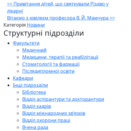
Навігація
<<
Привітання дітей, що святкували Різдво у
лікарні
записів
Вітаємо з ювілеєм професора В. Й. Мамчура
>>
Категорія
Новини
Структурні підрозділи
Факультети
Медичний
Медицини, терапії та реабілітації
Стоматології та фармації
Післядипломної освіти
Кафедри
Інші підрозділи
Бібліотека
Відділ аспірантури та докторантури
Відділ кадрів
Відділ міжнародних зв’язків
Відділ охорони праці
Вчена рада