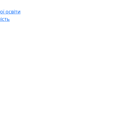
ї освіти
ість