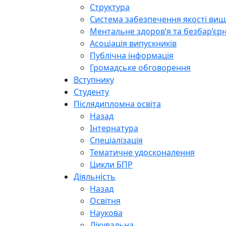
Структура
Система забезпечення якості вищо
Ментальне здоров’я та безбар’єрн
Асоціація випускників
Публічна інформація
Громадське обговорення
Вступнику
Студенту
Післядипломна освіта
Назад
Інтернатура
Спеціалізація
Тематичне удосконалення
Цикли БПР
Діяльність
Назад
Освітня
Наукова
Лікувальна