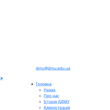
dmu@dmu.edu.ua
➤
Головна
Назад
Про нас
Історія ДДМУ
Адміністрація