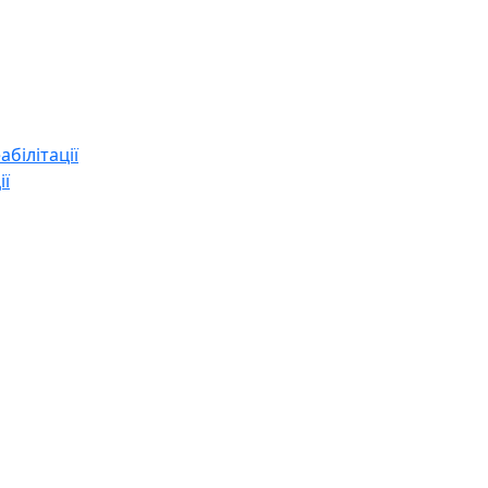
абілітації
ії