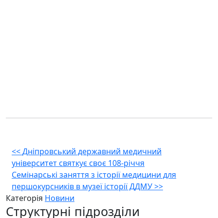
Навігація
<<
Дніпровський державний медичний
університет святкує своє 108-річчя
записів
Семінарські заняття з історії медицини для
першокурсників в музеї історії ДДМУ
>>
Категорія
Новини
Структурні підрозділи