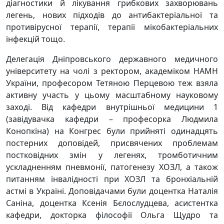
діагностики й лікування грибкових захворювань
легень, нових підходів до антибактеріальної та
противірусної терапії, терапії мікобактеріальних
інфекцій тощо.
Делегація Дніпровського державного медичного
університету на чолі з ректором, академіком НАМН
України, професором Тетяною Перцевою теж взяла
активну участь у цьому масштабному науковому
заході. Від кафедри внутрішньої медицини 1
(завідувачка кафедри – професорка Людмила
Конопкіна) на Конгрес були прийняті одинадцять
постерних доповідей, присвячених проблемам
постковідних змін у легенях, тромботичним
ускладненням пневмонії, патогенезу ХОЗЛ, а також
питанням інвалідності при ХОЗЛ та бронхіальній
астмі в Україні. Доповідачами були доцентка Наталія
Саніна, доцентка Ксенія Бєлослудцева, асистентка
кафедри, докторка філософії Ольга Щудро та