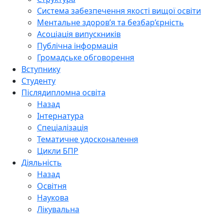
Система забезпечення якості вищої освіти
Ментальне здоров’я та безбар’єрність
Асоціація випускників
Публічна інформація
Громадське обговорення
Вступнику
Студенту
Післядипломна освіта
Назад
Інтернатура
Спеціалізація
Тематичне удосконалення
Цикли БПР
Діяльність
Назад
Освітня
Наукова
Лікувальна