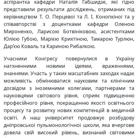
аспірантка кафедри Наталія Габшидзе, які гідно
представили результати досліджень, отриманих під
керівництвом Т. О. Перцевої та Л. І. Конопкіної та у
співавторстві з доцентками кафедри Оленою
Мироненко, Ларисою Ботвініковою, асистентками
Юлією Губою, Марією Крихтіною, Тамарою Турлюн,
Дар’єю Коваль та Кариною Рибалкою.
Учасники Конгресу повернулися в Україну
натхненними новими ідеями, враженнями,
знаннями. Участь у таких масштабних заходах надає
можливість обмінюватися науковим та клінічним
досвідом з іноземними колегами, партнерами та
науковцями світового рівня, сприяє підвищенню
професійного рівня, покращенню якості освітнього
процесу та розвитку нових компетенцій в медичній
освіті. А наш університет продовжує розбудову
дніпровської пульмонологічної школи, яка вчергове
довела свій високий рівень, визнаний світовими