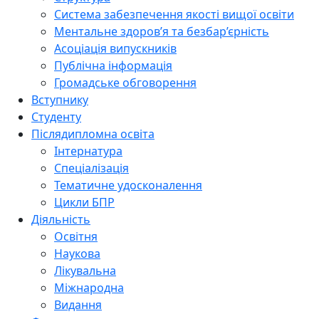
Система забезпечення якості вищої освіти
Ментальне здоров’я та безбар’єрність
Асоціація випускників
Публічна інформація
Громадське обговорення
Вступнику
Студенту
Післядипломна освіта
Інтернатура
Спеціалізація
Тематичне удосконалення
Цикли БПР
Діяльність
Освітня
Наукова
Лікувальна
Міжнародна
Видання