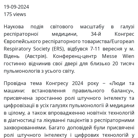
19-09-2024
175 views
Наукова подія світового масштабу в галузі
респіраторної медицини, 34-й Конгрес
Європейського респіраторного товариства/European
Respiratory Society (ERS), відбувся 7-11 вересня у м.
Відень (Австрія). Конференц-центр Messe Wien
гостинно відчинив свої двері для близько 20 тисяч
пульмонологів з усього світу.
Провідна тема Конгресу 2024 року ‒ «Люди та
машини: встановлення правильного балансу»,
присвячена зростанню ролі штучного інтелекту та
цифровізації в усіх галузях пульмонології й медицини
в цілому, а також впровадженню новітніх технологій
в діагностиці та лікуванні пацієнтів з респіраторними
захворюваннями. Багато доповідей були присвячені
ролі штучного інтелекту і цифрових технологій у