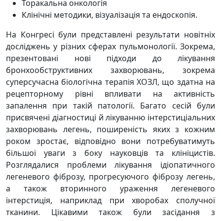
Торакальна онкологія
Клінічні методики, візуалізація та ендоскопія.
На Конгресі були представлені результати новітніх
досліджень у різних сферах пульмонології. Зокрема,
презентовані нові підходи до лікування
бронхообструктивних захворювань, зокрема
суперсучасна біологічна терапія ХОЗЛ, що здатна на
рецепторному рівні впливати на активність
запалення при такій патології. Багато сесій були
присвячені діагностиці й лікуванню інтерстиціальних
захворювань легень, поширеність яких з кожним
роком зростає, відповідно вони потребуватимуть
більшої уваги з боку науковців та клініцистів.
Розглядалися проблеми лікування ідіопатичного
легеневого фіброзу, прогресуючого фіброзу легень,
а також вторинного ураження легеневого
інтерстиція, наприклад при хворобах сполучної
тканини. Цікавими також були засідання з