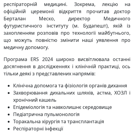
респіраторній медицині. Зокрема, лекцію на
офіційній церемонії відкриття прочитав доктор
Берталан Меско, директор Медичного
футуристичного інституту (м. Будапешт), якій із
захопленням розповів про технології майбутнього,
що можуть повністю змінити наші уявлення про
медичну допомогу.
Програма ERS 2024 широко висвітлювала останні
досягнення в дослідженнях і клінічній практиці, ось
тільки деякі з представлених напрямів:
Клінічна допомога та фізіологія органів дихання
Захворювання дихальних шляхів, астма, ХОЗЛ і
хронічний кашель
Епідеміологія та навколишнє середовище
Педіатрична пульмонологія
Торакальна хірургія та трансплантація
Респіраторні інфекції