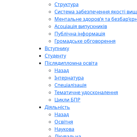
Структура
Система забезпечення якості вищо
Ментальне здоров’я та безбар’єрн
Асоціація випускників
Публічна інформація
Громадське обговорення
Вступнику
Студенту
Післядипломна освіта
Назад
Інтернатура
Спеціалізація
Тематичне удосконалення
Цикли БПР
Діяльність
Назад
Освітня
Наукова
Лікувальна