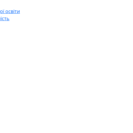
ї освіти
ість