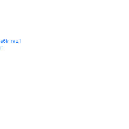
абілітації
ії