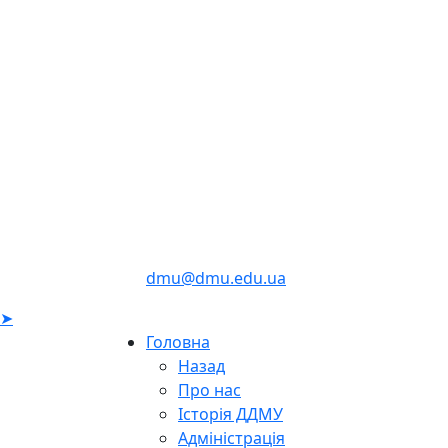
dmu@dmu.edu.ua
➤
Головна
Назад
Про нас
Історія ДДМУ
Адміністрація