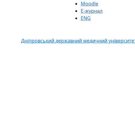
Moodle
Е-журнал
ENG
Дніпровський державний медичний університе