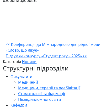
охорони здоров’я.
Навігація
<<
Конференція до Міжнародного дня рідної мови
«Слово, що лікує»
записів
Підсумки конкурсу «Студент року – 2025»
>>
Категорія
Новини
Структурні підрозділи
Факультети
Медичний
Медицини, терапії та реабілітації
Стоматології та фармації
Післядипломної освіти
Кафедри