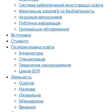
Система забезпечення якості вищої освіти
Ментальне здоров’я та безбар’єрність
Асоціація випускників
Публічна інформація
Громадське обговорення
Вступнику
Студенту
Післядипломна освіта
Інтернатура
Спеціалізація
Тематичне удосконалення
Цикли БПР
Діяльність
Освітня
Наукова
Лікувальна
Міжнародна
Видання