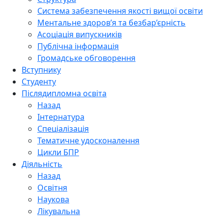
Система забезпечення якості вищої освіти
Ментальне здоров’я та безбар’єрність
Асоціація випускників
Публічна інформація
Громадське обговорення
Вступнику
Студенту
Післядипломна освіта
Назад
Інтернатура
Спеціалізація
Тематичне удосконалення
Цикли БПР
Діяльність
Назад
Освітня
Наукова
Лікувальна