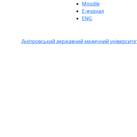
Moodle
Е-журнал
ENG
Дніпровський державний медичний університе