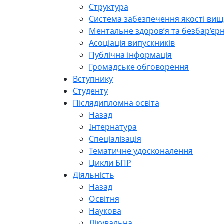
Структура
Система забезпечення якості вищо
Ментальне здоров’я та безбар’єрн
Асоціація випускників
Публічна інформація
Громадське обговорення
Вступнику
Студенту
Післядипломна освіта
Назад
Інтернатура
Спеціалізація
Тематичне удосконалення
Цикли БПР
Діяльність
Назад
Освітня
Наукова
Лікувальна