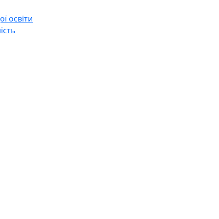
ї освіти
ість