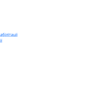
абілітації
ії