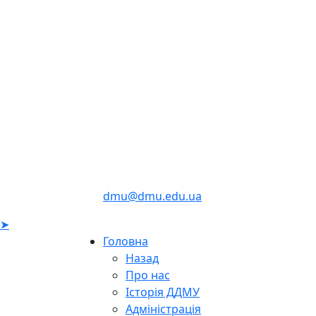
dmu@dmu.edu.ua
➤
Головна
Назад
Про нас
Історія ДДМУ
Адміністрація