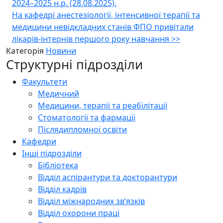
2024–2025 н.р. (28.08.2025).
записів
На кафедрі анестезіології, інтенсивної терапії та
медицини невідкладних станів ФПО привітали
лікарів-інтернів першого року навчання
>>
Категорія
Новини
Структурні підрозділи
Факультети
Медичний
Медицини, терапії та реабілітації
Стоматології та фармації
Післядипломної освіти
Кафедри
Інші підрозділи
Бібліотека
Відділ аспірантури та докторантури
Відділ кадрів
Відділ міжнародних зв’язків
Відділ охорони праці