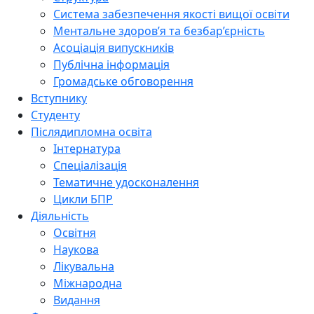
Система забезпечення якості вищої освіти
Ментальне здоров’я та безбар’єрність
Асоціація випускників
Публічна інформація
Громадське обговорення
Вступнику
Студенту
Післядипломна освіта
Інтернатура
Спеціалізація
Тематичне удосконалення
Цикли БПР
Діяльність
Освітня
Наукова
Лікувальна
Міжнародна
Видання