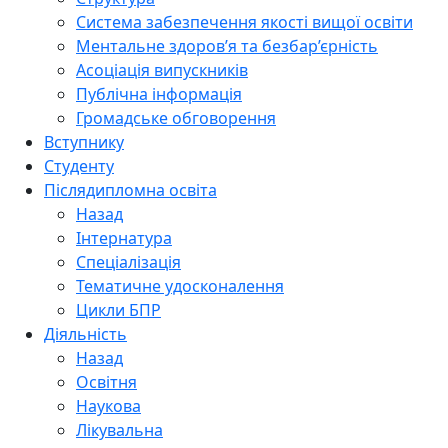
Система забезпечення якості вищої освіти
Ментальне здоров’я та безбар’єрність
Асоціація випускників
Публічна інформація
Громадське обговорення
Вступнику
Студенту
Післядипломна освіта
Назад
Інтернатура
Спеціалізація
Тематичне удосконалення
Цикли БПР
Діяльність
Назад
Освітня
Наукова
Лікувальна