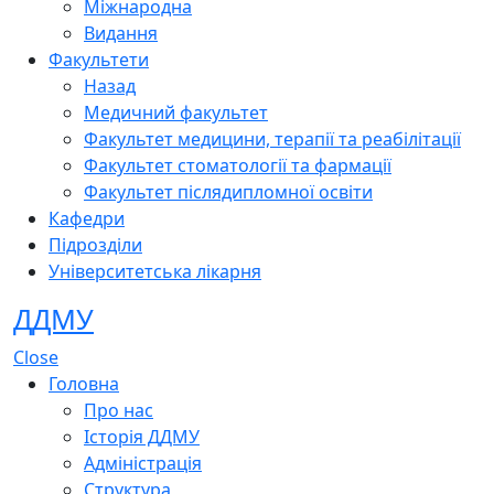
Міжнародна
Видання
Факультети
Назад
Медичний факультет
Факультет медицини, терапії та реабілітації
Факультет стоматології та фармації
Факультет післядипломної освіти
Кафедри
Підрозділи
Університетська лікарня
ДДМУ
Close
Головна
Про нас
Історія ДДМУ
Адміністрація
Структура