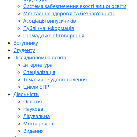
Система забезпечення якості вищої освіти
Ментальне здоров’я та безбар’єрність
Асоціація випускників
Публічна інформація
Громадське обговорення
Вступнику
Студенту
Післядипломна освіта
Інтернатура
Спеціалізація
Тематичне удосконалення
Цикли БПР
Діяльність
Освітня
Наукова
Лікувальна
Міжнародна
Видання