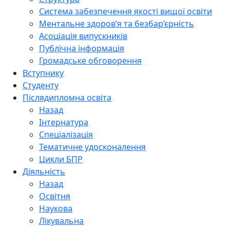
Система забезпечення якості вищої освіти
Ментальне здоров’я та безбар’єрність
Асоціація випускників
Публічна інформація
Громадське обговорення
Вступнику
Студенту
Післядипломна освіта
Назад
Інтернатура
Спеціалізація
Тематичне удосконалення
Цикли БПР
Діяльність
Назад
Освітня
Наукова
Лікувальна