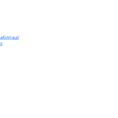
абілітації
ії