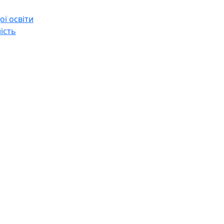
ї освіти
ість