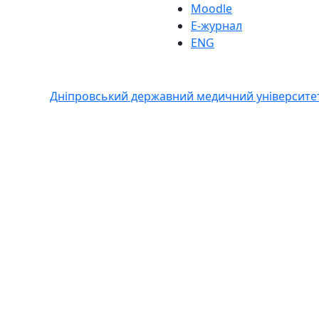
Moodle
Е-журнал
ENG
Дніпровський державний медичний університе