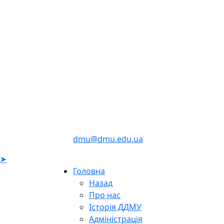
dmu@dmu.edu.ua
➤
Головна
Назад
Про нас
Історія ДДМУ
Адміністрація