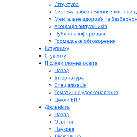
Структура
Система забезпечення якості вищо
Ментальне здоров’я та безбар’єрн
Асоціація випускників
Публічна інформація
Громадське обговорення
Вступнику
Студенту
Післядипломна освіта
Назад
Інтернатура
Спеціалізація
Тематичне удосконалення
Цикли БПР
Діяльність
Назад
Освітня
Наукова
Лікувальна