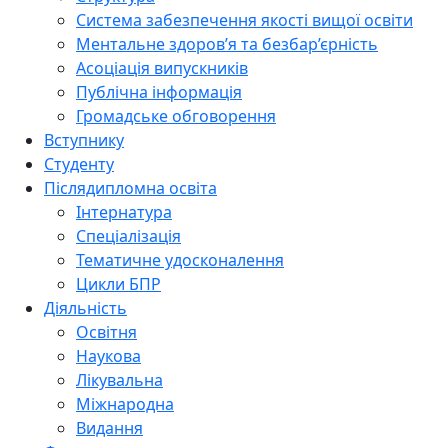
Система забезпечення якості вищої освіти
Ментальне здоров’я та безбар’єрність
Асоціація випускників
Публічна інформація
Громадське обговорення
Вступнику
Студенту
Післядипломна освіта
Інтернатура
Спеціалізація
Тематичне удосконалення
Цикли БПР
Діяльність
Освітня
Наукова
Лікувальна
Міжнародна
Видання