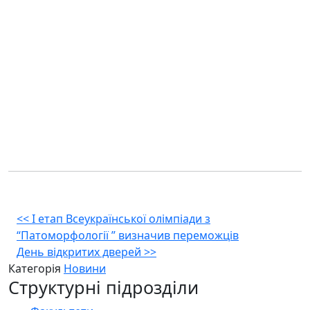
Навігація
<<
І етап Всеукраїнської олімпіади з
“Патоморфології ” визначив переможців
записів
День відкритих дверей
>>
Категорія
Новини
Структурні підрозділи