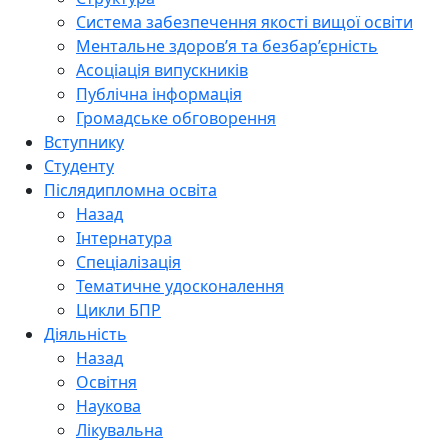
Система забезпечення якості вищої освіти
Ментальне здоров’я та безбар’єрність
Асоціація випускників
Публічна інформація
Громадське обговорення
Вступнику
Студенту
Післядипломна освіта
Назад
Інтернатура
Спеціалізація
Тематичне удосконалення
Цикли БПР
Діяльність
Назад
Освітня
Наукова
Лікувальна