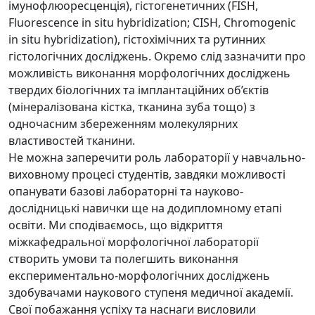
імунофлюоресценція), гістогенетичних (FISH,
Fluorescence in situ hybridization; CISH, Chromogenic
in situ hybridization), гістохімічних та рутинних
гістологічних досліджень. Окремо слід зазначити про
можливість виконання морфологічних досліджень
твердих біологічних та імплантаційних об’єктів
(мінералізована кістка, тканина зуба тощо) з
одночасним збереженням молекулярних
властивостей тканини.
Не можна заперечити роль лабораторії у навчально-
виховному процесі студентів, завдяки можливості
опанувати базові лабораторні та науково-
дослідницькі навички ще на додипломному етапі
освіти. Ми сподіваємось, що відкриття
міжкафедральної морфологічної лабораторії
створить умови та полегшить виконання
експериментально-морфологічних досліджень
здобувачами наукового ступеня медичної академії.
Свої побажання успіху та наснаги висловили