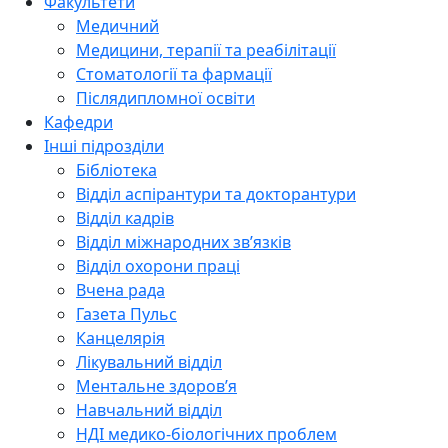
Факультети
Медичний
Медицини, терапії та реабілітації
Стоматології та фармації
Післядипломної освіти
Кафедри
Інші підрозділи
Бібліотека
Відділ аспірантури та докторантури
Відділ кадрів
Відділ міжнародних зв’язків
Відділ охорони праці
Вчена рада
Газета Пульс
Канцелярія
Лікувальний відділ
Ментальне здоров’я
Навчальний відділ
НДІ медико-біологічних проблем