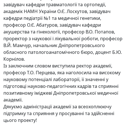
завідувач кафедри травматології та ортопедії,
академік НАМН України О.Є. Лоскутов, завідувач
кафедри педіатрії №1 та медичної генетики,
професор О.Є. Абатуров, завідувач кафедри
акушерства та гінекології, професор В.О. Потапов,
проректор з наукової і лікувальної роботи, професор
В.Й. Мамчур, начальник Дніпропетровського
обласного патологоанатомічного бюро, доцент Б.Ю.
Корнілов.
Із заключним словом виступила ректор академії,
професор Т.О. Перцева, яка наголосила на високому
науковому потенціалі лабораторії, її значенні у
підготовці науково-педагогічних кадрів та сприянні
позитивному іміджеві Дніпропетровської медичної
академії.
Дякуємо адміністрації академії за всеохоплюючу
підтримку та сприяння у просуванні та здійсненні
цього проекту!