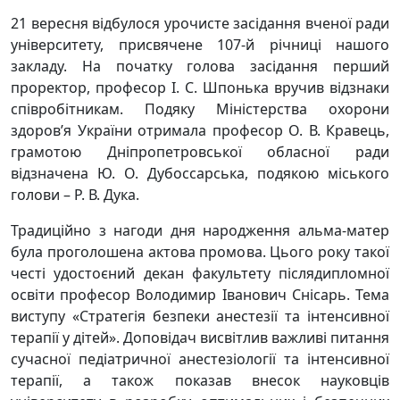
21 вересня відбулося урочисте засідання вченої ради
університету, присвячене 107-й річниці нашого
закладу. На початку голова засідання перший
проректор, професор І. С. Шпонька вручив відзнаки
співробітникам. Подяку Міністерства охорони
здоров’я України отримала професор О. В. Кравець,
грамотою Дніпропетровської обласної ради
відзначена Ю. О. Дубоссарська, подякою міського
голови – Р. В. Дука.
Традиційно з нагоди дня народження альма-матер
була проголошена актова промова. Цього року такої
честі удостоєний декан факультету післядипломної
освіти професор Володимир Іванович Снісарь. Тема
виступу «Стратегія безпеки анестезії та інтенсивної
терапії у дітей». Доповідач висвітлив важливі питання
сучасної педіатричної анестезіології та інтенсивної
терапії, а також показав внесок науковців