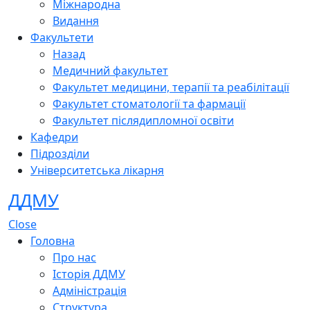
Міжнародна
Видання
Факультети
Назад
Медичний факультет
Факультет медицини, терапії та реабілітації
Факультет стоматології та фармації
Факультет післядипломної освіти
Кафедри
Підрозділи
Університетська лікарня
ДДМУ
Close
Головна
Про нас
Історія ДДМУ
Адміністрація
Структура