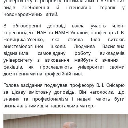
університету в розробку оптимальних і безпечних
видів знеболення й інтенсивної терапії у
новонароджених і дітей.
В обговоренні доповіді взяла участь член-
кореспондент НАН та НАМН України, професор Л. В.
Новицька-Усенко, яка стояла біля витоків
анестезіологічної школи. Людмила Василівна
відзначила самовіддану роботу викладачів
університету з виховання майбутніх вчених і
фахівців, які прославляють університет своїми
досягненнями на професійній ниві.
Голова засідання подякував професору В. І. Снісарю
за цікаву змістовну доповідь. Він наголосив, що
знання та професіоналізм і надалі мають бути
визначальними для нашої альма-матер.