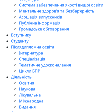
Система забезпечення якості вищої освіти
Ментальне здоров’я та безбар’єрність
Асоціація випускників
Публічна інформація
Громадське обговорення
Вступнику
Студенту
Післядипломна освіта
Інтернатура
Спеціалізація
Тематичне удосконалення
Цикли БПР
Діяльність
Освітня
Наукова
Лікувальна
Міжнародна
Видання