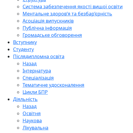
Система забезпечення якості вищої освіти
Ментальне здоров’я та безбар’єрність
Асоціація випускників
Публічна інформація
Громадське обговорення
Вступнику
Студенту
Післядипломна освіта
Назад
Інтернатура
Спеціалізація
Тематичне удосконалення
Цикли БПР
Діяльність
Назад
Освітня
Наукова
Лікувальна