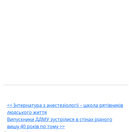
Навігація
<<
Інтернатура з анестезіології – школа рятівників
людського життя
записів
Випускники ДДМУ зустрілися в стінах рідного
вишу 40 років по тому
>>