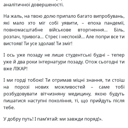
аналітичної довершеності.
На жаль, на твою долю припало багато випробувань,
які мало хто міг собі уявити, – епоха пандемії,
повномасштабне військове вторгнення… Біль,
розпач, тривога… Стрес і неспокій… Але попри все ти
вистояв! Ти усе здолав! Ти зміг!
І ось уже позаду не лише студентські будні – тепер
уже й два роки інтернатури позаду. Отож сьогодні ти
вже ЛІКАР!
І ми горді тобою! Ти отримав міцні знання, ти стоїш
на порозі нових можливостей – саме тобі
розбудовувати вітчизняну медицину, якою будуть
пишатися наступні покоління, ті, що прийдуть після
тебе.
У добру путь! І пам’ятай: ми завжди поряд!».