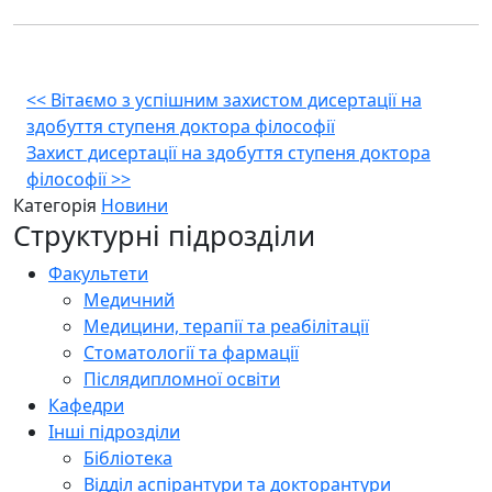
Навігація
<<
Вітаємо з успішним захистом дисертації на
здобуття ступеня доктора філософії
записів
Захист дисертації на здобуття ступеня доктора
філософії
>>
Категорія
Новини
Структурні підрозділи
Факультети
Медичний
Медицини, терапії та реабілітації
Стоматології та фармації
Післядипломної освіти
Кафедри
Інші підрозділи
Бібліотека
Відділ аспірантури та докторантури