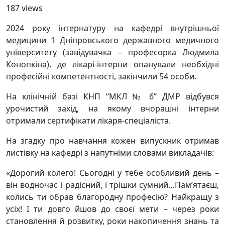
187 views
2024 року інтернатуру на кафедрі внутрішньої
медицини 1 Дніпровського державного медичного
університету (завідувачка – професорка Людмила
Конопкіна), де лікарі-інтерни опанували необхідні
професійні компетентності, закінчили 54 особи.
На клінічній базі КНП “МКЛ № 6” ДМР відбувся
урочистий захід, на якому вчорашні інтерни
отримали сертифікати лікаря-спеціаліста.
На згадку про навчання кожен випускник отримав
листівку на кафедрі з напутніми словами викладачів:
«Дорогий колего! Сьогодні у тебе особливий день –
він водночас і радісний, і трішки сумний…Пам’ятаєш,
колись ти обрав благородну професію? Найкращу з
усіх! І ти довго йшов до своєї мети – через роки
становлення й розвитку, роки накопичення знань та