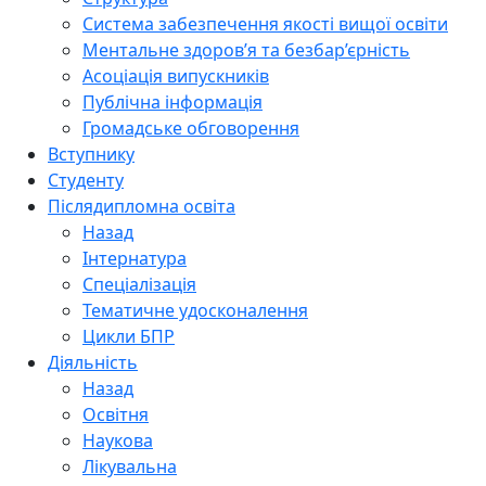
Система забезпечення якості вищої освіти
Ментальне здоров’я та безбар’єрність
Асоціація випускників
Публічна інформація
Громадське обговорення
Вступнику
Студенту
Післядипломна освіта
Назад
Інтернатура
Спеціалізація
Тематичне удосконалення
Цикли БПР
Діяльність
Назад
Освітня
Наукова
Лікувальна