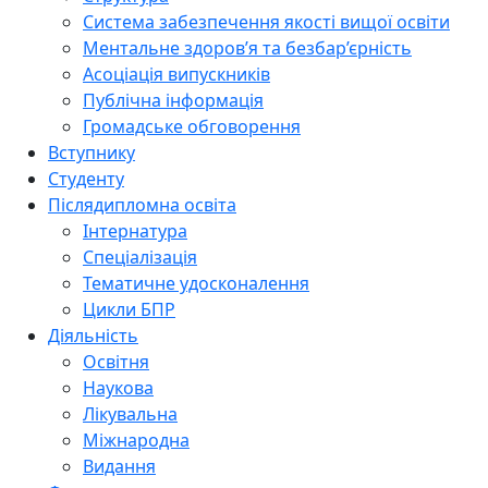
Система забезпечення якості вищої освіти
Ментальне здоров’я та безбар’єрність
Асоціація випускників
Публічна інформація
Громадське обговорення
Вступнику
Студенту
Післядипломна освіта
Інтернатура
Спеціалізація
Тематичне удосконалення
Цикли БПР
Діяльність
Освітня
Наукова
Лікувальна
Міжнародна
Видання