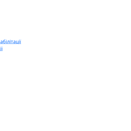
абілітації
ії