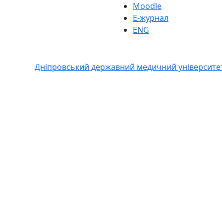
Moodle
Е-журнал
ENG
Дніпровський державний медичний університе