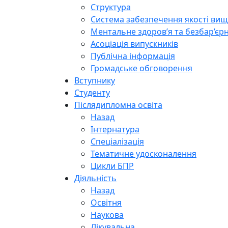
Структура
Система забезпечення якості вищо
Ментальне здоров’я та безбар’єрн
Асоціація випускників
Публічна інформація
Громадське обговорення
Вступнику
Студенту
Післядипломна освіта
Назад
Інтернатура
Спеціалізація
Тематичне удосконалення
Цикли БПР
Діяльність
Назад
Освітня
Наукова
Лікувальна