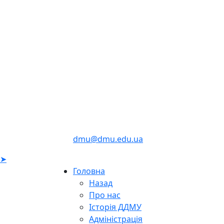
dmu@dmu.edu.ua
➤
Головна
Назад
Про нас
Історія ДДМУ
Адміністрація