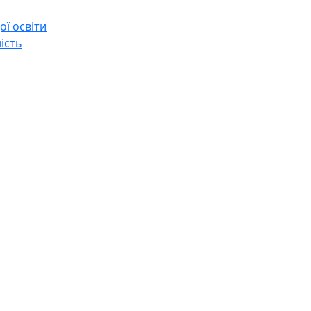
ї освіти
ість