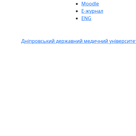
Moodle
Е-журнал
ENG
Дніпровський державний медичний університе