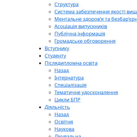
Структура
Система забезпечення якості вищо
Ментальне здоров’я та безбар’єрн
Асоціація випускників
Публічна інформація
Громадське обговорення
Вступнику
Студенту
Післядипломна освіта
Назад
Інтернатура
Спеціалізація
Тематичне удосконалення
Цикли БПР
Діяльність
Назад
Освітня
Наукова
Лікувальна