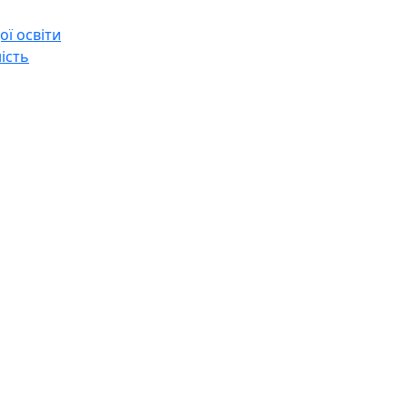
ї освіти
ість