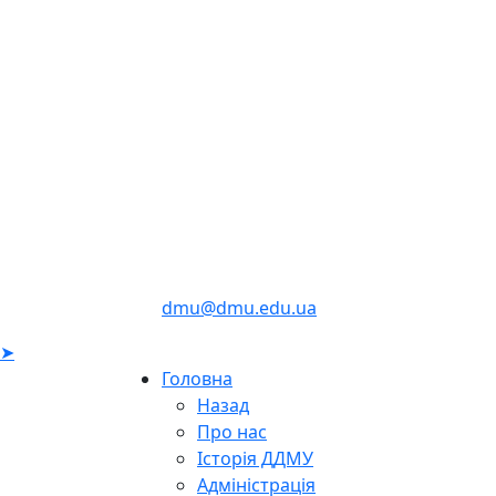
dmu@dmu.edu.ua
➤
Головна
Назад
Про нас
Історія ДДМУ
Адміністрація