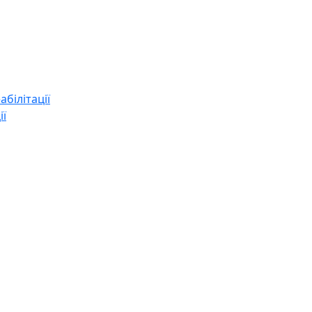
абілітації
ії