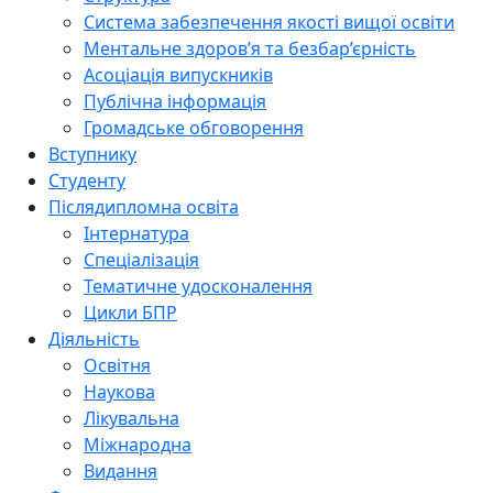
Система забезпечення якості вищої освіти
Ментальне здоров’я та безбар’єрність
Асоціація випускників
Публічна інформація
Громадське обговорення
Вступнику
Студенту
Післядипломна освіта
Інтернатура
Спеціалізація
Тематичне удосконалення
Цикли БПР
Діяльність
Освітня
Наукова
Лікувальна
Міжнародна
Видання