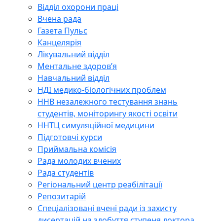
Відділ охорони праці
Вчена рада
Газета Пульс
Канцелярія
Лікувальний відділ
Ментальне здоров’я
Навчальний відділ
НДІ медико-біологічних проблем
ННВ незалежного тестування знань
студентів, моніторингу якості освіти
ННТЦ симуляційної медицини
Підготовчі курси
Приймальна комісія
Рада молодих вчених
Рада студентів
Регіональний центр реабілітації
Репозитарій
Спеціалізовані вчені ради із захисту
дисертацій на здобуття ступеня доктора