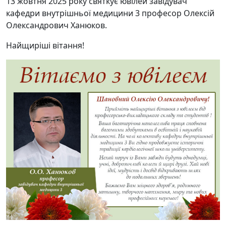
13 жовтня 2025 року святкує ювілей завідувач
кафедри внутрішньої медицини 3 професор Олексій
Олександрович Ханюков.
Найщиріші вітання!