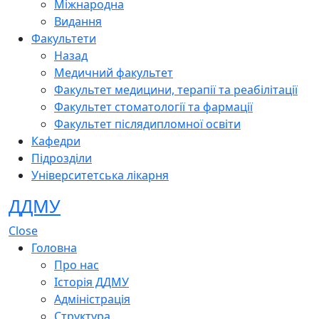
Міжнародна
Видання
Факультети
Назад
Медичний факультет
Факультет медицини, терапії та реабілітації
Факультет стоматології та фармації
Факультет післядипломної освіти
Кафедри
Підрозділи
Університетська лікарня
ДДМУ
Close
Головна
Про нас
Історія ДДМУ
Адміністрація
Структура