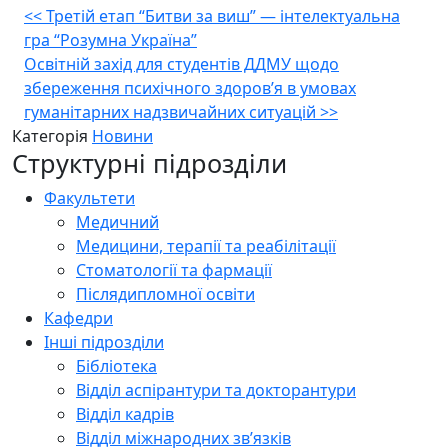
Навігація
<<
Третій етап “Битви за виш” — інтелектуальна
гра “Розумна Україна”
записів
Освітній захід для студентів ДДМУ щодо
збереження психічного здоров’я в умовах
гуманітарних надзвичайних ситуацій
>>
Категорія
Новини
Структурні підрозділи
Факультети
Медичний
Медицини, терапії та реабілітації
Стоматології та фармації
Післядипломної освіти
Кафедри
Інші підрозділи
Бібліотека
Відділ аспірантури та докторантури
Відділ кадрів
Відділ міжнародних зв’язків