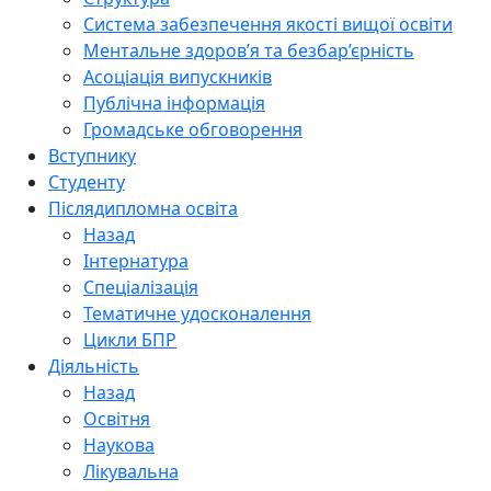
Система забезпечення якості вищої освіти
Ментальне здоров’я та безбар’єрність
Асоціація випускників
Публічна інформація
Громадське обговорення
Вступнику
Студенту
Післядипломна освіта
Назад
Інтернатура
Спеціалізація
Тематичне удосконалення
Цикли БПР
Діяльність
Назад
Освітня
Наукова
Лікувальна