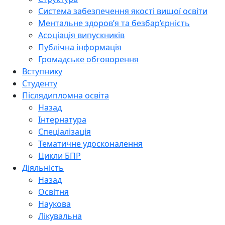
Система забезпечення якості вищої освіти
Ментальне здоров’я та безбар’єрність
Асоціація випускників
Публічна інформація
Громадське обговорення
Вступнику
Студенту
Післядипломна освіта
Назад
Інтернатура
Спеціалізація
Тематичне удосконалення
Цикли БПР
Діяльність
Назад
Освітня
Наукова
Лікувальна