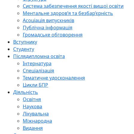
Система забезпечення якості вищої освіти
Ментальне здоров’я та безбар’єрність
Асоціація випускників
Публічна інформація
Громадське обговорення
Вступнику
Студенту
Післядипломна освіта
Інтернатура
Спеціалізація
Тематичне удосконалення
Цикли БПР
Діяльність
Освітня
Наукова
Лікувальна
Міжнародна
Видання