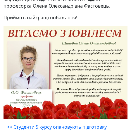
професорка Олена Олександрівна Фастовець.
Прийміть найкращі побажання!
Навігація
<<
Студенти 5 курсу опановують підготовку