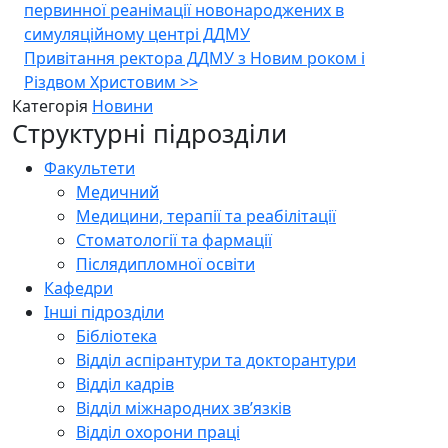
первинної реанімації новонароджених в
записів
симуляційному центрі ДДМУ
Привітання ректора ДДМУ з Новим роком і
Різдвом Христовим
>>
Категорія
Новини
Структурні підрозділи
Факультети
Медичний
Медицини, терапії та реабілітації
Стоматології та фармації
Післядипломної освіти
Кафедри
Інші підрозділи
Бібліотека
Відділ аспірантури та докторантури
Відділ кадрів
Відділ міжнародних зв’язків
Відділ охорони праці