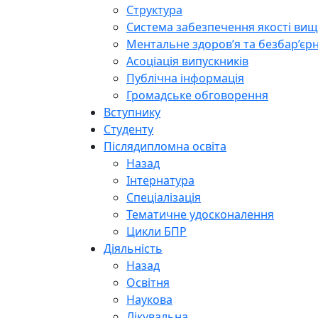
Структура
Система забезпечення якості вищо
Ментальне здоров’я та безбар’єрн
Асоціація випускників
Публічна інформація
Громадське обговорення
Вступнику
Студенту
Післядипломна освіта
Назад
Інтернатура
Спеціалізація
Тематичне удосконалення
Цикли БПР
Діяльність
Назад
Освітня
Наукова
Лікувальна