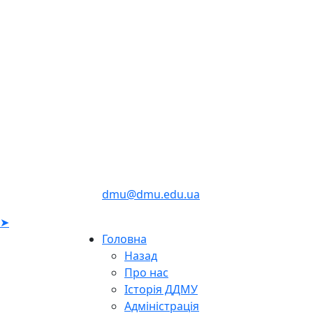
dmu@dmu.edu.ua
➤
Головна
Назад
Про нас
Історія ДДМУ
Адміністрація