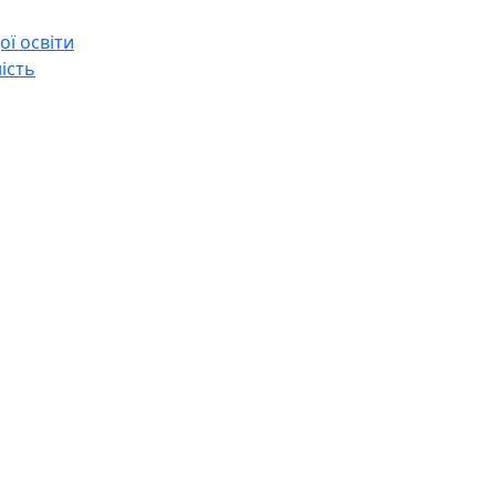
ї освіти
ість