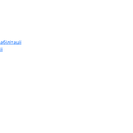
абілітації
ії