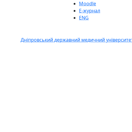
Moodle
Е-журнал
ENG
Дніпровський державний медичний університе