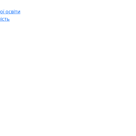
ї освіти
ість