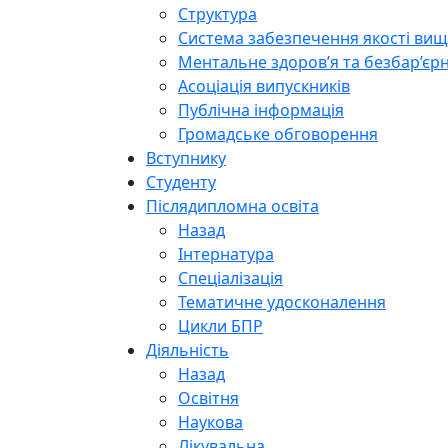
Структура
Система забезпечення якості вищо
Ментальне здоров’я та безбар’єрн
Асоціація випускників
Публічна інформація
Громадське обговорення
Вступнику
Студенту
Післядипломна освіта
Назад
Інтернатура
Спеціалізація
Тематичне удосконалення
Цикли БПР
Діяльність
Назад
Освітня
Наукова
Лікувальна