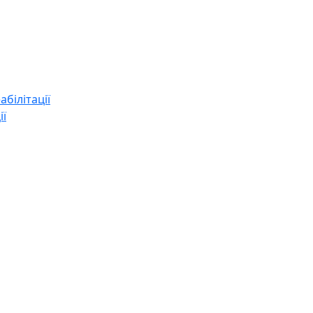
абілітації
ії