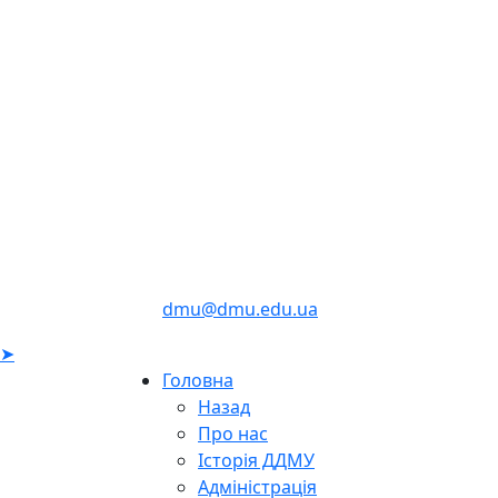
dmu@dmu.edu.ua
➤
Головна
Назад
Про нас
Історія ДДМУ
Адміністрація