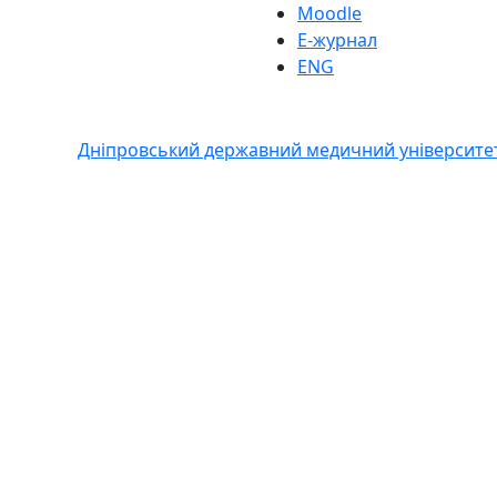
Moodle
Е-журнал
ENG
Дніпровський державний медичний університе