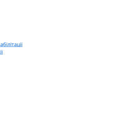
абілітації
ії