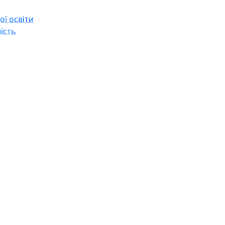
ї освіти
ість