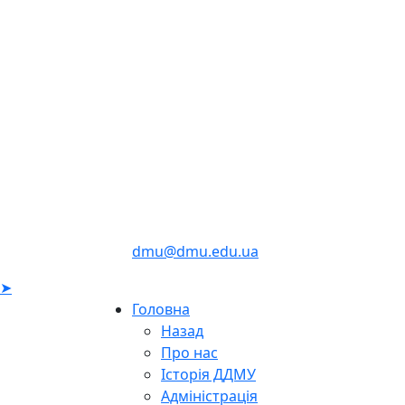
dmu@dmu.edu.ua
➤
Головна
Назад
Про нас
Історія ДДМУ
Адміністрація