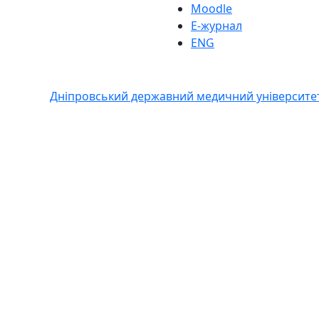
Moodle
Е-журнал
ENG
Дніпровський державний медичний університе