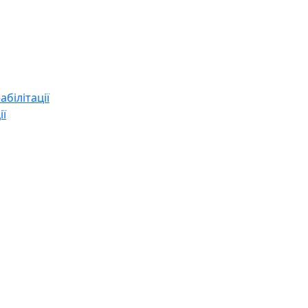
абілітації
ії