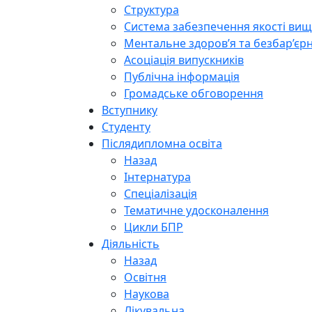
Структура
Система забезпечення якості вищо
Ментальне здоров’я та безбар’єрн
Асоціація випускників
Публічна інформація
Громадське обговорення
Вступнику
Студенту
Післядипломна освіта
Назад
Інтернатура
Спеціалізація
Тематичне удосконалення
Цикли БПР
Діяльність
Назад
Освітня
Наукова
Лікувальна