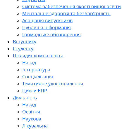
Система забезпечення якості вищої освіти
Ментальне здоров’я та безбар’єрність
Асоціація випускників
Публічна інформація
Громадське обговорення
Вступнику
Студенту
Післядипломна освіта
Назад
Інтернатура
Спеціалізація
Тематичне удосконалення
Цикли БПР
Діяльність
Назад
Освітня
Наукова
Лікувальна