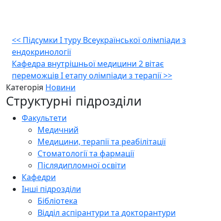
Навігація
<<
Підсумки І туру Всеукраїнської олімпіади з
ендокринології
записів
Кафедра внутрішньої медицини 2 вітає
переможців І етапу олімпіади з терапії
>>
Категорія
Новини
Структурні підрозділи
Факультети
Медичний
Медицини, терапії та реабілітації
Стоматології та фармації
Післядипломної освіти
Кафедри
Інші підрозділи
Бібліотека
Відділ аспірантури та докторантури