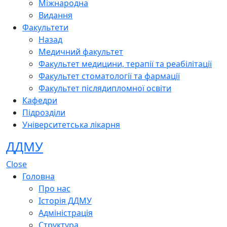
Міжнародна
Видання
Факультети
Назад
Медичний факультет
Факультет медицини, терапії та реабілітації
Факультет стоматології та фармації
Факультет післядипломної освіти
Кафедри
Підрозділи
Університетська лікарня
ДДМУ
Close
Головна
Про нас
Історія ДДМУ
Адміністрація
Структура