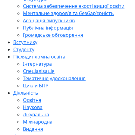
Система забезпечення якості вищої освіти
Ментальне здоров’я та безбар’єрність
Асоціація випускників
Публічна інформація
Громадське обговорення
Вступнику
Студенту
Післядипломна освіта
Інтернатура
Спеціалізація
Тематичне удосконалення
Цикли БПР
Діяльність
Освітня
Наукова
Лікувальна
Міжнародна
Видання