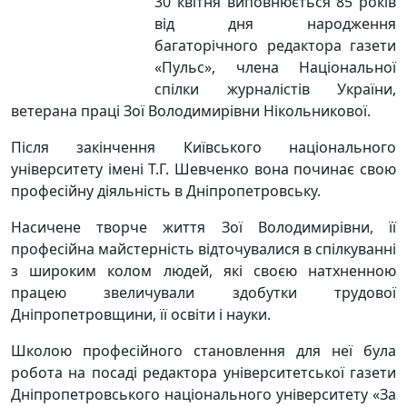
30 квітня виповнюється 85 років
від дня народження
багаторічного редактора газети
«Пульс», члена Національної
спілки журналістів України,
ветерана праці Зої Володимирівни Нікольникової.
Після закінчення Київського національного
університету імені Т.Г. Шевченко вона починає свою
професійну діяльність в Дніпропетровську.
Насичене творче життя Зої Володимирівни, її
професійна майстерність відточувалися в спілкуванні
з широким колом людей, які своєю натхненною
працею звеличували здобутки трудової
Дніпропетровщини, її освіти і науки.
Школою професійного становлення для неї була
робота на посаді редактора університетської газети
Дніпропетровського національного університету «За