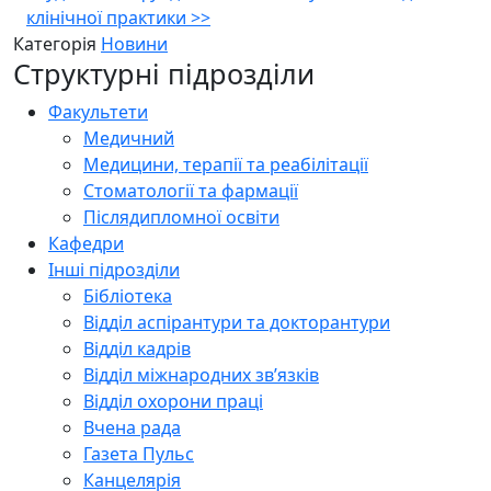
клінічної практики
>>
Категорія
Новини
Структурні підрозділи
Факультети
Медичний
Медицини, терапії та реабілітації
Стоматології та фармації
Післядипломної освіти
Кафедри
Інші підрозділи
Бібліотека
Відділ аспірантури та докторантури
Відділ кадрів
Відділ міжнародних зв’язків
Відділ охорони праці
Вчена рада
Газета Пульс
Канцелярія