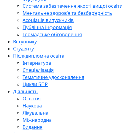
Система забезпечення якості вищої освіти
Ментальне здоров’я та безбар’єрність
Асоціація випускників
Публічна інформація
Громадське обговорення
Вступнику
Студенту
Післядипломна освіта
Інтернатура
Спеціалізація
Тематичне удосконалення
Цикли БПР
Діяльність
Освітня
Наукова
Лікувальна
Міжнародна
Видання