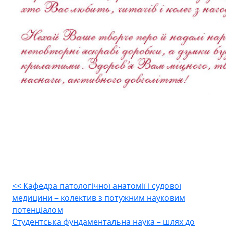
Навігація
<<
Кафедра патологічної анатомії і судової
медицини – колектив з потужним науковим
записів
потенціалом
Студентська фундаментальна наука – шлях до