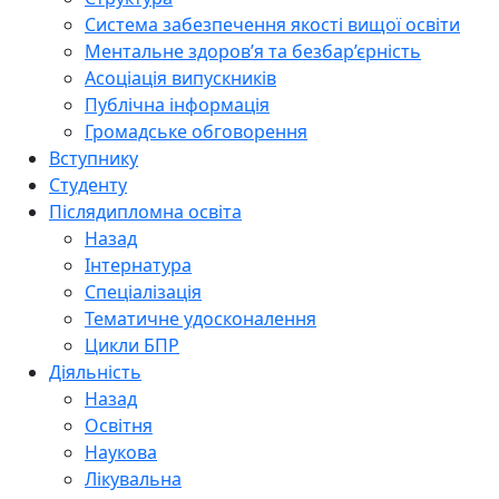
Система забезпечення якості вищої освіти
Ментальне здоров’я та безбар’єрність
Асоціація випускників
Публічна інформація
Громадське обговорення
Вступнику
Студенту
Післядипломна освіта
Назад
Інтернатура
Спеціалізація
Тематичне удосконалення
Цикли БПР
Діяльність
Назад
Освітня
Наукова
Лікувальна