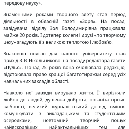
передову науку».
Знаменними роками творчого злету став період
діяльності в обласній газеті «Зоря». На посаді
завідувача відділу Зоя Володимирівна працювала
майже 20 років. І дотепер колеги і друзі «по творчому
цеху» згадують її з великою теплотою і любов’ю.
Знаковою подією для нашого університету став
прихід З. В. Нікольникової на посаду редактора газети
«Пульс». Понад 25 років вона очолювала редакцію,
відстоювала право кращої багатотиражки серед усіх
навчальних закладів області.
Навколо неї завжди вирувало життя. Її вирізняли
любов до людей, душевна доброта, організаторські
здібності, великий журналістський досвід, вміння
комунікувати з викладацьким та студентським
осередками, невтомний творчий пошук
найяскравіших, найактуальніших тем для