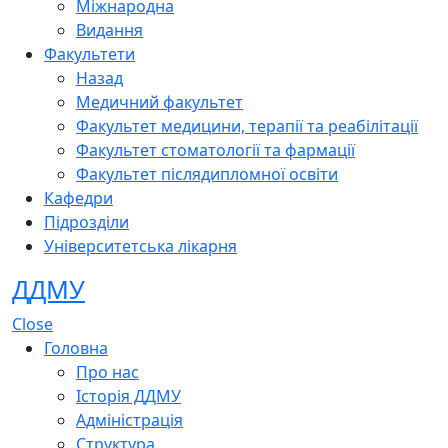
Міжнародна
Видання
Факультети
Назад
Медичний факультет
Факультет медицини, терапії та реабілітації
Факультет стоматології та фармації
Факультет післядипломної освіти
Кафедри
Підрозділи
Університетська лікарня
ДДМУ
Close
Головна
Про нас
Історія ДДМУ
Адміністрація
Структура