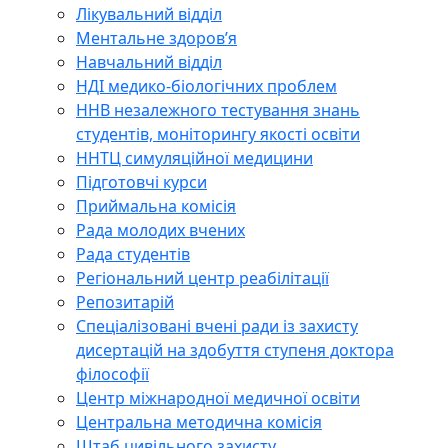
Лікувальний відділ
Ментальне здоров’я
Навчальний відділ
НДІ медико-біологічних проблем
ННВ незалежного тестування знань
студентів, моніторингу якості освіти
ННТЦ симуляційної медицини
Підготовчі курси
Приймальна комісія
Рада молодих вчених
Рада студентів
Регіональний центр реабілітації
Репозитарій
Спеціалізовані вчені ради із захисту
дисертацій на здобуття ступеня доктора
філософії
Центр міжнародної медичної освіти
Центральна методична комісія
Штаб цивільного захисту