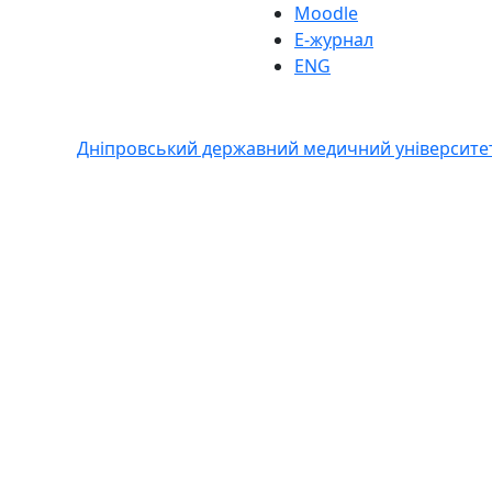
Moodle
Е-журнал
ENG
Дніпровський державний медичний університе