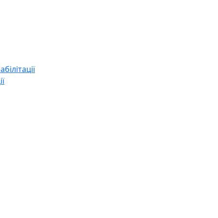
абілітації
ії