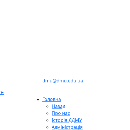
dmu@dmu.edu.ua
➤
Головна
Назад
Про нас
Історія ДДМУ
Адміністрація