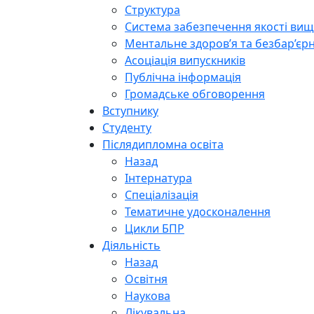
Структура
Система забезпечення якості вищо
Ментальне здоров’я та безбар’єрн
Асоціація випускників
Публічна інформація
Громадське обговорення
Вступнику
Студенту
Післядипломна освіта
Назад
Інтернатура
Спеціалізація
Тематичне удосконалення
Цикли БПР
Діяльність
Назад
Освітня
Наукова
Лікувальна