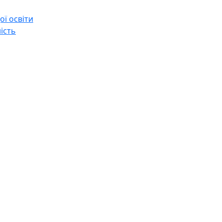
ї освіти
ість