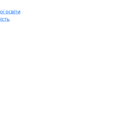
ї освіти
ість