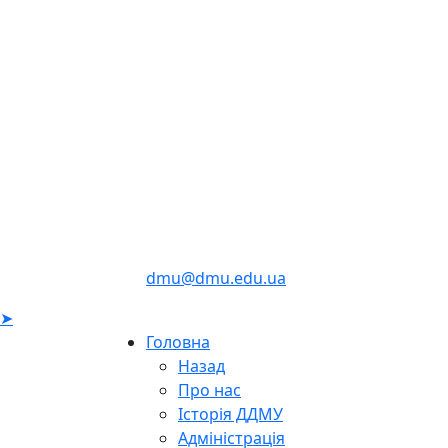
dmu@dmu.edu.ua
➤
Головна
Назад
Про нас
Історія ДДМУ
Адміністрація