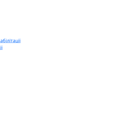
абілітації
ії