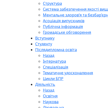
Структура
Система забезпечення якості вищо
Ментальне здоров’я та безбар’єрн
Асоціація випускників
Публічна інформація
Громадське обговорення
Вступнику
Студенту
Післядипломна освіта
Назад
Інтернатура
Спеціалізація
Тематичне удосконалення
Цикли БПР
Діяльність
Назад
Освітня
Наукова
Лікувальна